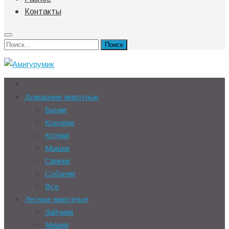
Контакты
Найти:
Домашние животные
Бычки
Коровки
Котики
Мышки
Свинки
Собачки
Все
Лесные животные
Зайчики
Мишки