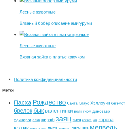
Лесные животные
Вязаный бобёр описание амигуруми
Лесные животные
Вязаная зайка в платье крючком
Политика конфиденциальности
Метки
Рождество
Пасха
Хэллоуин
Санта Клаус
бегемот
бык
брелок
валентинки
динозавр
волк
гном
заяц
корова
жираф
единорог
змея
елка
кактус
кит
медведь
котик
лиса
лягушка
курица
лев
лошадь