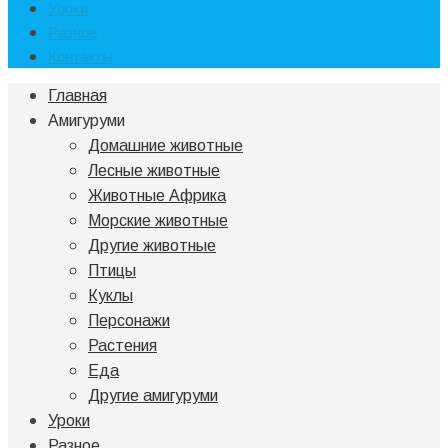
Уроки
Разное
Контакты
Главная
Амигуруми
Домашние животные
Лесные животные
Животные Африка
Морские животные
Другие животные
Птицы
Куклы
Персонажи
Растения
Еда
Другие амигуруми
Уроки
Разное