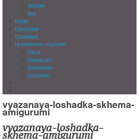
Лисички
Все
Куклы
Персонажи
Плюшевые
Праздничные подборки
Пасха
Рождество
Валентинки
Хэллоуин
vyazanaya-loshadka-skhema-
amigurumi
vyazanaya-loshadka-
skhema-amigurumi