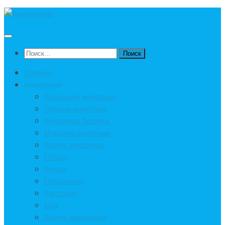
Под
записью
Найти:
Главная
Амигуруми
Домашние животные
Лесные животные
Животные Африка
Морские животные
Другие животные
Птицы
Куклы
Персонажи
Растения
Еда
Другие амигуруми