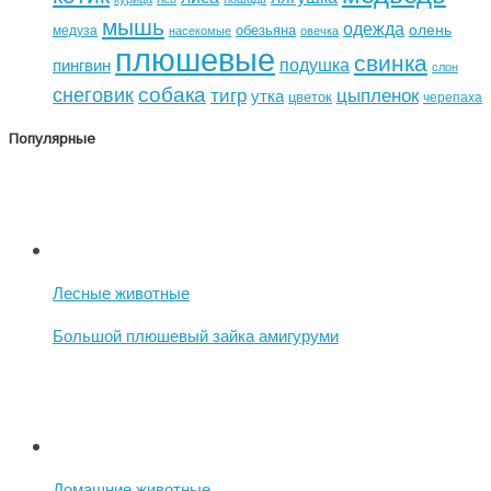
мышь
одежда
олень
обезьяна
медуза
насекомые
овечка
плюшевые
свинка
подушка
пингвин
слон
собака
снеговик
тигр
цыпленок
утка
цветок
черепаха
Популярные
Лесные животные
Большой плюшевый зайка амигуруми
Домашние животные