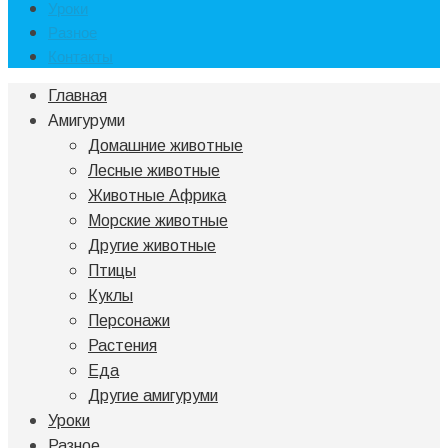
Уроки
Разное
Контакты
Главная
Амигуруми
Домашние животные
Лесные животные
Животные Африка
Морские животные
Другие животные
Птицы
Куклы
Персонажи
Растения
Еда
Другие амигуруми
Уроки
Разное