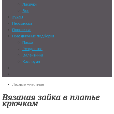
Лисички
Все
Куклы
Персонажи
Плюшевые
Праздничные подборки
Пасха
Рождество
Валентинки
Хэллоуин
Лесные животные
Вязаная зайка в платье
крючком