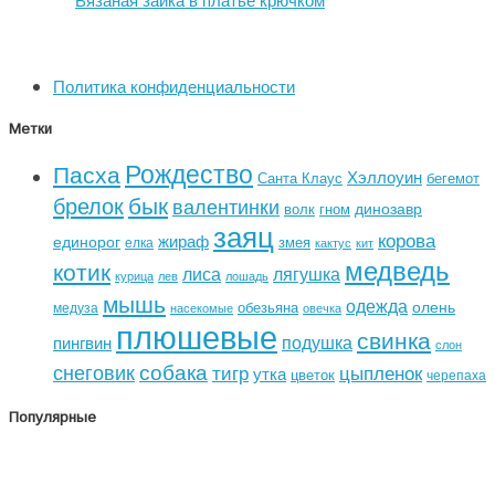
Политика конфиденциальности
Метки
Рождество
Пасха
Хэллоуин
Санта Клаус
бегемот
бык
брелок
валентинки
динозавр
волк
гном
заяц
корова
жираф
единорог
змея
елка
кактус
кит
медведь
котик
лиса
лягушка
курица
лев
лошадь
мышь
одежда
олень
обезьяна
медуза
насекомые
овечка
плюшевые
свинка
подушка
пингвин
слон
собака
снеговик
тигр
цыпленок
утка
цветок
черепаха
Популярные