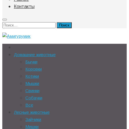
Контакты
Найти:
Домашние животные
Бычки
Коровки
Котики
Мышки
Свинки
Собачки
Все
Лесные животные
Зайчики
Мишки