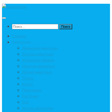
Под
записью
Найти:
Главная
Амигуруми
Домашние животные
Лесные животные
Животные Африка
Морские животные
Другие животные
Птицы
Куклы
Персонажи
Растения
Еда
Другие амигуруми