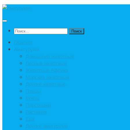
Под
записью
Найти:
Главная
Амигуруми
Домашние животные
Лесные животные
Животные Африка
Морские животные
Другие животные
Птицы
Куклы
Персонажи
Растения
Еда
Другие амигуруми