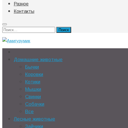
Разное
Контакты
Найти:
Домашние животные
Бычки
Коровки
Котики
Мышки
Свинки
Собачки
Все
Лесные животные
Зайчики