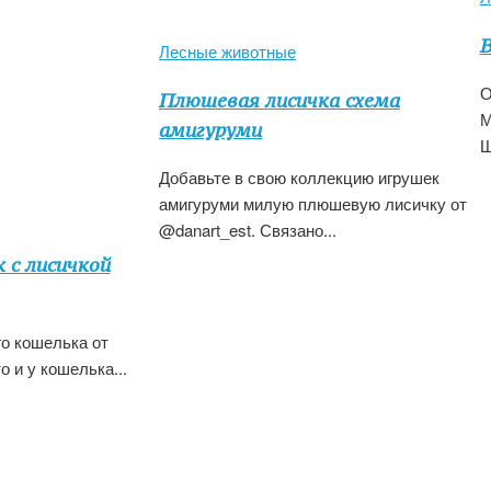
В
Лесные животные
О
Плюшевая лисичка схема
М
амигуруми
Ш
Добавьте в свою коллекцию игрушек
амигуруми милую плюшевую лисичку от
@danart_est. Связано...
 с лисичкой
о кошелька от
о и у кошелька...