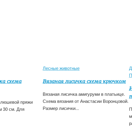
Лесные животные
Д
П
ка схема
Вязаная лисичка схема крючком
И
Вязаная лисичка амигуруми в платьице.
Схема вязания от Анастасии Воронцовой.
 плюшевой пряжи
Размер лисички...
 30 см. Для
П
м
р