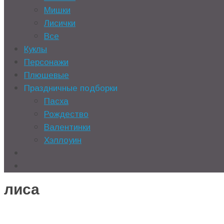
Мишки
Лисички
Все
Куклы
Персонажи
Плюшевые
Праздничные подборки
Пасха
Рождество
Валентинки
Хэллоуин
лиса