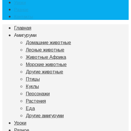
Уроки
Разное
Контакты
Главная
Амигуруми
Домашние животные
Лесные животные
Животные Африка
Морские животные
Другие животные
Птицы
Куклы
Персонажи
Растения
Еда
Другие амигуруми
Уроки
Разное