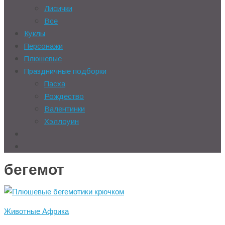
Лисички
Все
Куклы
Персонажи
Плюшевые
Праздничные подборки
Пасха
Рождество
Валентинки
Хэллоуин
бегемот
Животные Африка