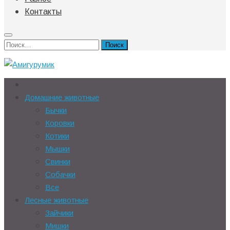
Контакты
Найти:
Домашние животные
Бычки
Коровки
Котики
Мышки
Свинки
Собачки
Все
Лесные животные
Зайчики
Мишки