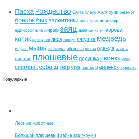
Рождество
Пасха
Хэллоуин
Санта Клаус
бегемот
бык
брелок
валентинки
динозавр
волк
гном
заяц
корова
жираф
единорог
змея
елка
кактус
кит
медведь
котик
лиса
лягушка
курица
лев
лошадь
мышь
одежда
олень
обезьяна
медуза
насекомые
овечка
плюшевые
свинка
подушка
пингвин
слон
собака
снеговик
тигр
цыпленок
утка
цветок
черепаха
Популярные
Лесные животные
Большой плюшевый зайка амигуруми