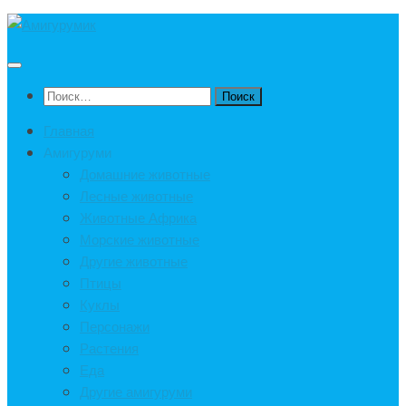
Под
записью
Найти:
Главная
Амигуруми
Домашние животные
Лесные животные
Животные Африка
Морские животные
Другие животные
Птицы
Куклы
Персонажи
Растения
Еда
Другие амигуруми