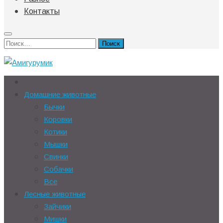
Контакты
Найти:
Домашние животные
Бычки
Коровки
Котики
Мышки
Свинки
Собачки
Все
Лесные животные
Зайчики
Мишки