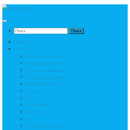
Под
записью
Найти:
Главная
Амигуруми
Домашние животные
Лесные животные
Животные Африка
Морские животные
Другие животные
Птицы
Куклы
Персонажи
Растения
Еда
Другие амигуруми