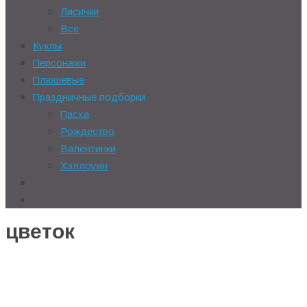
Лисички
Все
Куклы
Персонажи
Плюшевые
Праздничные подборки
Пасха
Рождество
Валентинки
Хэллоуин
цветок