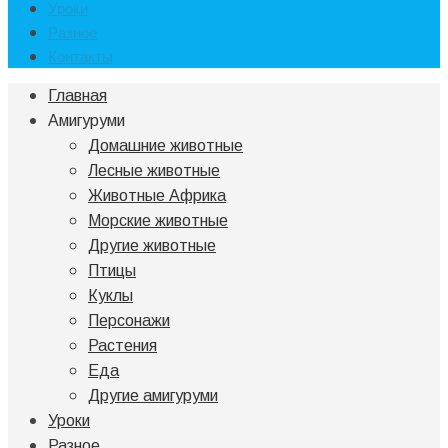
Уроки
Разное
Контакты
Главная
Амигуруми
Домашние животные
Лесные животные
Животные Африка
Морские животные
Другие животные
Птицы
Куклы
Персонажи
Растения
Еда
Другие амигуруми
Уроки
Разное