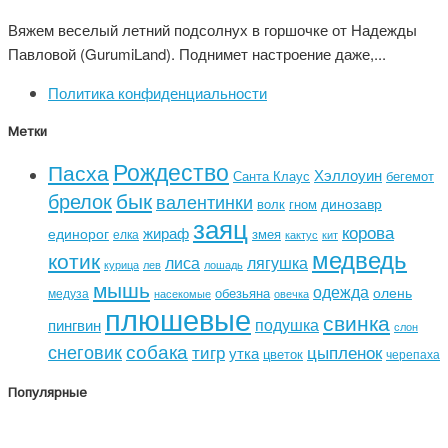
Вяжем веселый летний подсолнух в горшочке от Надежды
Павловой (GurumiLand). Поднимет настроение даже,...
Политика конфиденциальности
Метки
Рождество
Пасха
Хэллоуин
Санта Клаус
бегемот
бык
брелок
валентинки
динозавр
волк
гном
заяц
корова
жираф
единорог
змея
елка
кактус
кит
медведь
котик
лиса
лягушка
курица
лев
лошадь
мышь
одежда
олень
обезьяна
медуза
насекомые
овечка
плюшевые
свинка
подушка
пингвин
слон
собака
снеговик
тигр
цыпленок
утка
цветок
черепаха
Популярные