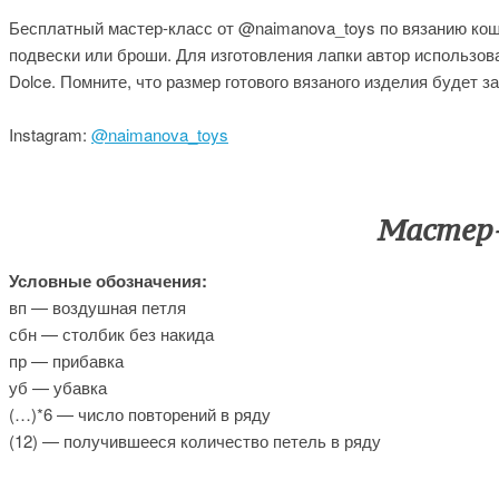
Бесплатный мастер-класс от @naimanova_toys по вязанию кош
подвески или броши. Для изготовления лапки автор использова
Dolce. Помните, что размер готового вязаного изделия будет з
Instagram:
@naimanova_toys
Мастер-
Условные обозначения:
вп — воздушная петля
сбн — столбик без накида
пр — прибавка
уб — убавка
(…)*6 — число повторений в ряду
(12) — получившееся количество петель в ряду