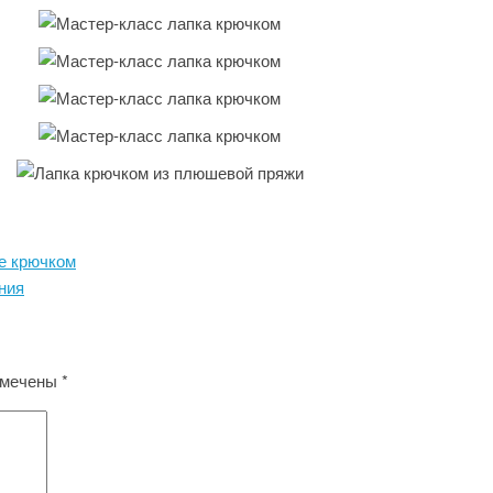
е крючком
ния
омечены
*