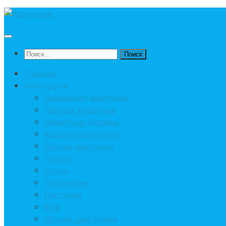
Под
записью
Найти:
Главная
Амигуруми
Домашние животные
Лесные животные
Животные Африка
Морские животные
Другие животные
Птицы
Куклы
Персонажи
Растения
Еда
Другие амигуруми