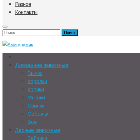
Разное
Контакты
Найти:
Домашние животные
Бычки
Коровки
Котики
Мышки
Свинки
Собачки
Все
Лесные животные
Зайчики