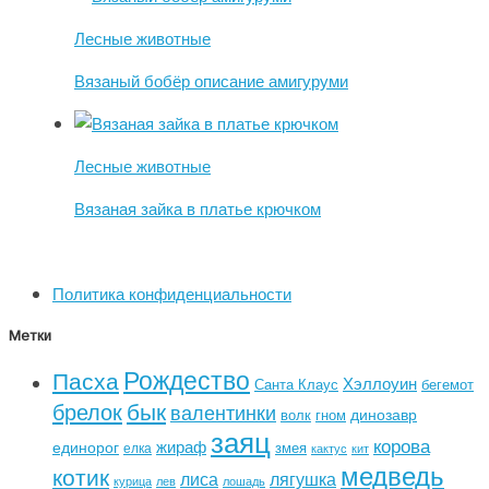
Лесные животные
Вязаный бобёр описание амигуруми
Лесные животные
Вязаная зайка в платье крючком
Политика конфиденциальности
Метки
Рождество
Пасха
Хэллоуин
Санта Клаус
бегемот
бык
брелок
валентинки
динозавр
волк
гном
заяц
корова
жираф
единорог
змея
елка
кактус
кит
медведь
котик
лиса
лягушка
курица
лев
лошадь