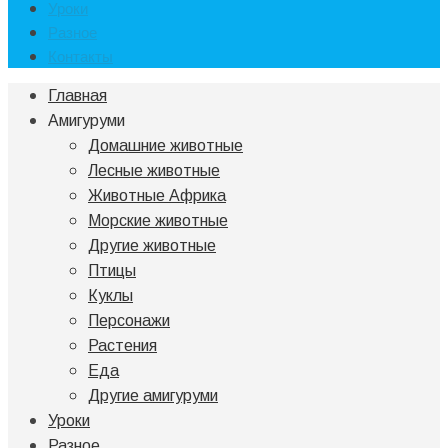
Уроки
Разное
Контакты
Главная
Амигуруми
Домашние животные
Лесные животные
Животные Африка
Морские животные
Другие животные
Птицы
Куклы
Персонажи
Растения
Еда
Другие амигуруми
Уроки
Разное