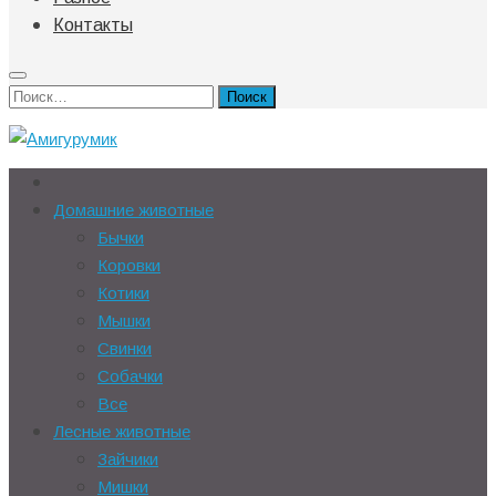
Контакты
Найти:
Домашние животные
Бычки
Коровки
Котики
Мышки
Свинки
Собачки
Все
Лесные животные
Зайчики
Мишки