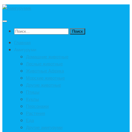
Под
записью
Найти:
Главная
Амигуруми
Домашние животные
Лесные животные
Животные Африка
Морские животные
Другие животные
Птицы
Куклы
Персонажи
Растения
Еда
Другие амигуруми