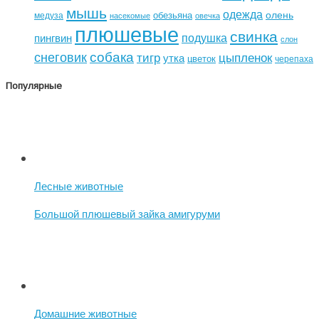
мышь
одежда
олень
обезьяна
медуза
насекомые
овечка
плюшевые
свинка
подушка
пингвин
слон
собака
снеговик
тигр
цыпленок
утка
цветок
черепаха
Популярные
Лесные животные
Большой плюшевый зайка амигуруми
Домашние животные