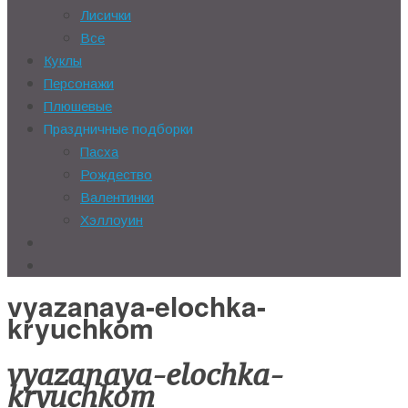
Лисички
Все
Куклы
Персонажи
Плюшевые
Праздничные подборки
Пасха
Рождество
Валентинки
Хэллоуин
vyazanaya-elochka-
kryuchkom
vyazanaya-elochka-
kryuchkom