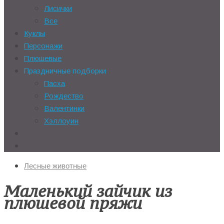
Лисички
Все
Куклы
Персонажи
Плюшевые
Праздничные подборки
Пасха
Рождество
Валентинки
Хэллоуин
Лесные животные
Маленький зайчик из
плюшевой пряжи