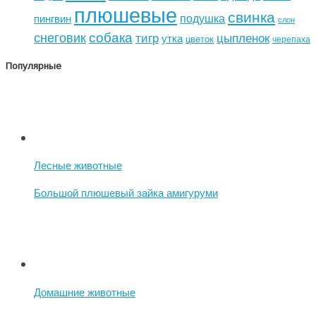
плюшевые
свинка
подушка
пингвин
слон
собака
снеговик
тигр
цыпленок
утка
цветок
черепаха
Популярные
Лесные животные
Большой плюшевый зайка амигуруми
Домашние животные