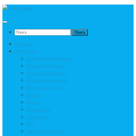
Под
записью
Найти:
Главная
Амигуруми
Домашние животные
Лесные животные
Животные Африка
Морские животные
Другие животные
Птицы
Куклы
Персонажи
Растения
Еда
Другие амигуруми