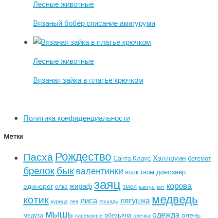
Лесные животные
Вязаный бобёр описание амигуруми
Лесные животные
Вязаная зайка в платье крючком
Политика конфиденциальности
Метки
Рождество
Пасха
Хэллоуин
Санта Клаус
бегемот
бык
брелок
валентинки
динозавр
волк
гном
заяц
корова
жираф
единорог
змея
елка
кактус
кит
медведь
котик
лиса
лягушка
курица
лев
лошадь
мышь
одежда
олень
обезьяна
медуза
насекомые
овечка