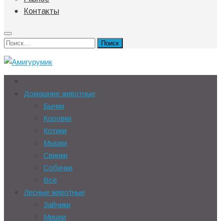
Контакты
Найти:
Домашние животные
Бычки
Коровки
Котики
Мышки
Свинки
Собачки
Все
Лесные животные
Зайчики
Мишки