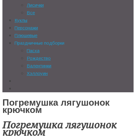
Лисички
Все
Куклы
Персонажи
Плюшевые
Праздничные подборки
Пасха
Рождество
Валентинки
Хэллоуин
Погремушка лягушонок
крючком
Погремушка лягушонок
крючком