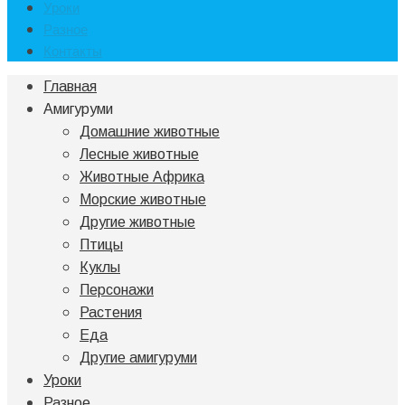
Уроки
Разное
Контакты
Главная
Амигуруми
Домашние животные
Лесные животные
Животные Африка
Морские животные
Другие животные
Птицы
Куклы
Персонажи
Растения
Еда
Другие амигуруми
Уроки
Разное