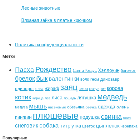
Лесные животные
Вязаная зайка в платье крючком
Политика конфиденциальности
Метки
Рождество
Пасха
Хэллоуин
Санта Клаус
бегемот
бык
брелок
валентинки
динозавр
волк
гном
заяц
корова
жираф
единорог
змея
елка
кактус
кит
медведь
котик
лиса
лягушка
курица
лев
лошадь
мышь
одежда
олень
обезьяна
медуза
насекомые
овечка
плюшевые
свинка
подушка
пингвин
слон
собака
снеговик
тигр
цыпленок
утка
цветок
черепаха
Популярные