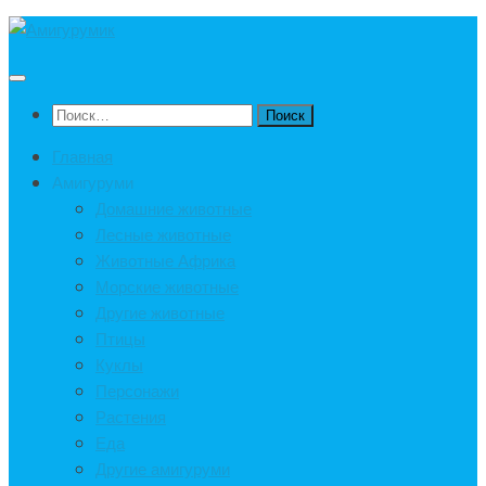
Под
записью
Найти:
Главная
Амигуруми
Домашние животные
Лесные животные
Животные Африка
Морские животные
Другие животные
Птицы
Куклы
Персонажи
Растения
Еда
Другие амигуруми