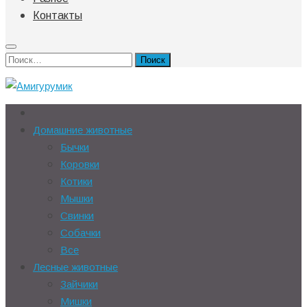
Контакты
Найти:
Домашние животные
Бычки
Коровки
Котики
Мышки
Свинки
Собачки
Все
Лесные животные
Зайчики
Мишки