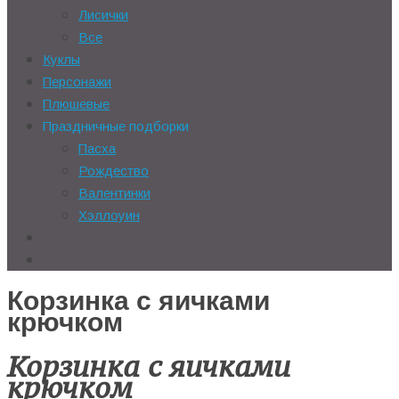
Лисички
Все
Куклы
Персонажи
Плюшевые
Праздничные подборки
Пасха
Рождество
Валентинки
Хэллоуин
Корзинка с яичками
крючком
Корзинка с яичками
крючком