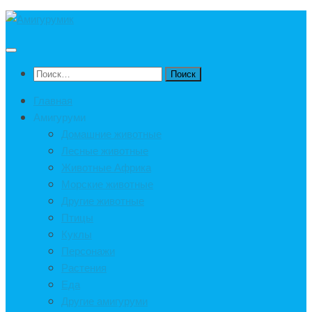
Под
записью
Найти:
Главная
Амигуруми
Домашние животные
Лесные животные
Животные Африка
Морские животные
Другие животные
Птицы
Куклы
Персонажи
Растения
Еда
Другие амигуруми