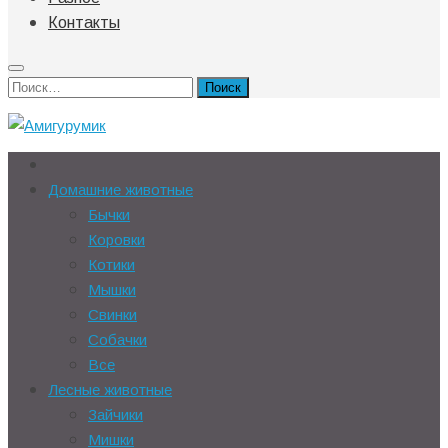
Контакты
Найти:
Домашние животные
Бычки
Коровки
Котики
Мышки
Свинки
Собачки
Все
Лесные животные
Зайчики
Мишки