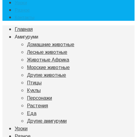
Уроки
Разное
Контакты
Главная
Амигуруми
Домашние животные
Лесные животные
Животные Африка
Морские животные
Другие животные
Птицы
Куклы
Персонажи
Растения
Еда
Другие амигуруми
Уроки
Разное