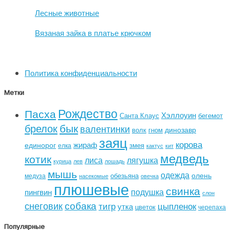
Лесные животные
Вязаная зайка в платье крючком
Политика конфиденциальности
Метки
Рождество
Пасха
Хэллоуин
Санта Клаус
бегемот
бык
брелок
валентинки
динозавр
волк
гном
заяц
корова
жираф
единорог
змея
елка
кактус
кит
медведь
котик
лиса
лягушка
курица
лев
лошадь
мышь
одежда
олень
обезьяна
медуза
насекомые
овечка
плюшевые
свинка
подушка
пингвин
слон
собака
снеговик
тигр
цыпленок
утка
цветок
черепаха
Популярные