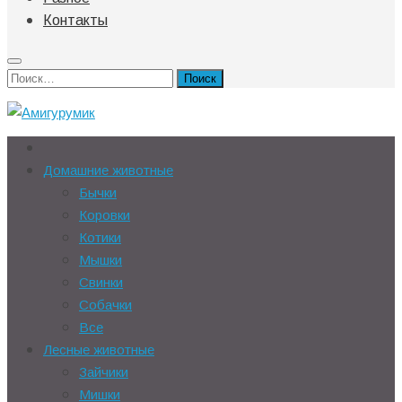
Контакты
Найти:
Домашние животные
Бычки
Коровки
Котики
Мышки
Свинки
Собачки
Все
Лесные животные
Зайчики
Мишки