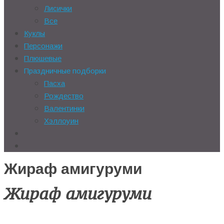
Лисички
Все
Куклы
Персонажи
Плюшевые
Праздничные подборки
Пасха
Рождество
Валентинки
Хэллоуин
Жираф амигуруми
Жираф амигуруми