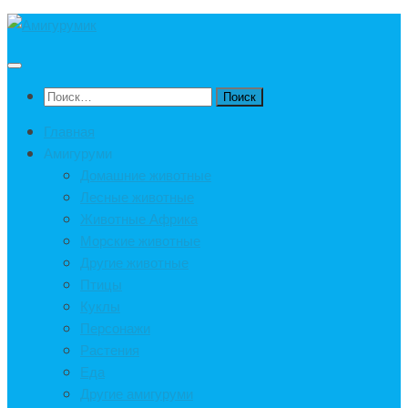
Под
записью
Найти:
Главная
Амигуруми
Домашние животные
Лесные животные
Животные Африка
Морские животные
Другие животные
Птицы
Куклы
Персонажи
Растения
Еда
Другие амигуруми