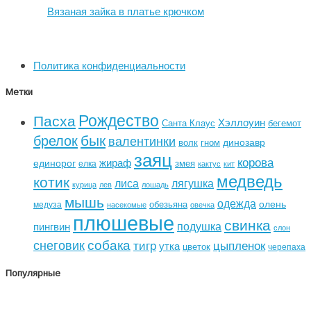
Вязаная зайка в платье крючком
Политика конфиденциальности
Метки
Рождество
Пасха
Хэллоуин
Санта Клаус
бегемот
бык
брелок
валентинки
динозавр
волк
гном
заяц
корова
жираф
единорог
змея
елка
кактус
кит
медведь
котик
лиса
лягушка
курица
лев
лошадь
мышь
одежда
олень
обезьяна
медуза
насекомые
овечка
плюшевые
свинка
подушка
пингвин
слон
собака
снеговик
тигр
цыпленок
утка
цветок
черепаха
Популярные