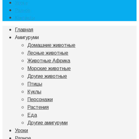
Уроки
Разное
Контакты
Главная
Амигуруми
Домашние животные
Лесные животные
Животные Африка
Морские животные
Другие животные
Птицы
Куклы
Персонажи
Растения
Еда
Другие амигуруми
Уроки
Разное