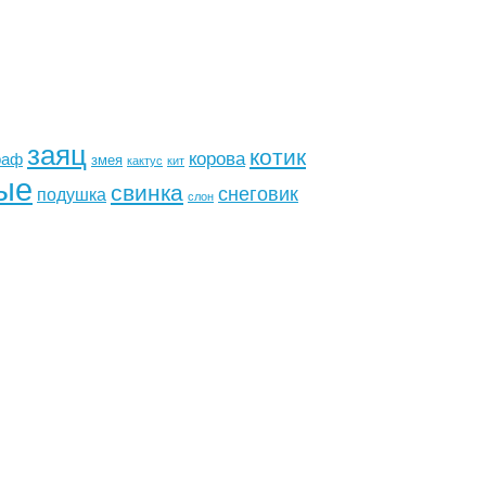
заяц
котик
корова
раф
змея
кактус
кит
ые
свинка
снеговик
подушка
слон