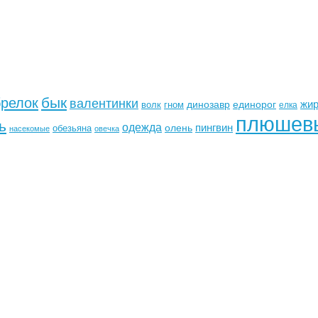
бык
брелок
валентинки
жи
динозавр
единорог
волк
гном
елка
плюшев
ь
одежда
пингвин
олень
обезьяна
насекомые
овечка