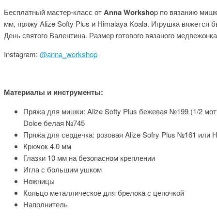
Бесплатный мастер-класс от
Anna Worksho
p по вязанию миш
мм, пряжу Alize Softy Plus и Himalaya Koala. Игрушка вяжетс
День святого Валентина. Размер готового вязаного медвежонк
Instagram:
@anna_workshop
Материалы и инструменты:
Пряжа для мишки: Alize Softy Plus бежевая №199 (1/2 мо
Dolce белая №745
Пряжа для сердечка: розовая Alize Sofry Plus №161 или 
Крючок 4.0 мм
Глазки 10 мм на безопасном креплении
Игла с большим ушком
Ножницы
Кольцо металлическое для брелока с цепочкой
Наполнитель