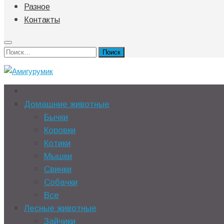
Разное
Контакты
Найти:
Домашние животные
Бычки
Коровки
Котики
Мышки
Свинки
Собачки
Все
Лесные животные
Зайчики