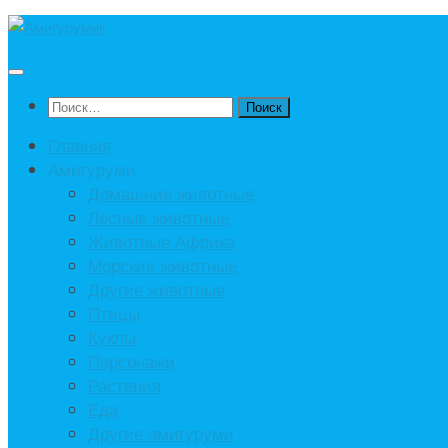
Под
записью
Найти:
Главная
Амигуруми
Домашние животные
Лесные животные
Животные Африка
Морские животные
Другие животные
Птицы
Куклы
Персонажи
Растения
Еда
Другие амигуруми