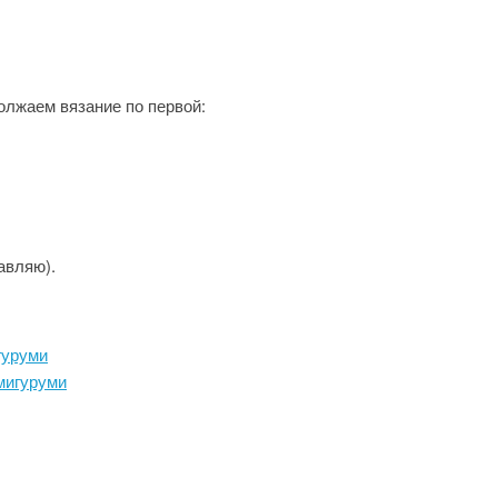
олжаем вязание по первой:
авляю).
гуруми
мигуруми