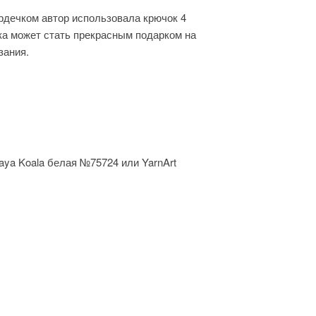
рдечком автор использовала крючок 4
шка может стать прекрасным подарком на
зания.
laya Koala белая №75724 или YarnArt