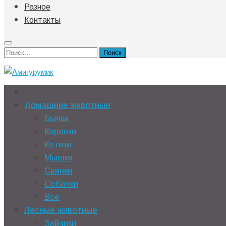
Разное
Контакты
Найти:
Домашние животные
Бычки
Коровки
Котики
Мышки
Свинки
Собачки
Все
Лесные животные
Зайчики