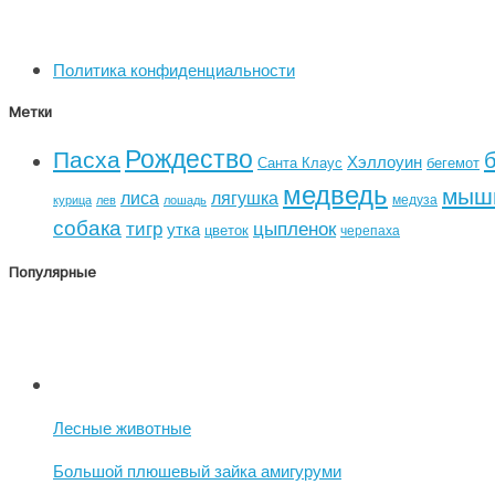
Политика конфиденциальности
Метки
Рождество
Пасха
Хэллоуин
Санта Клаус
бегемот
медведь
мыш
лиса
лягушка
медуза
курица
лев
лошадь
собака
тигр
цыпленок
утка
цветок
черепаха
Популярные
Лесные животные
Большой плюшевый зайка амигуруми