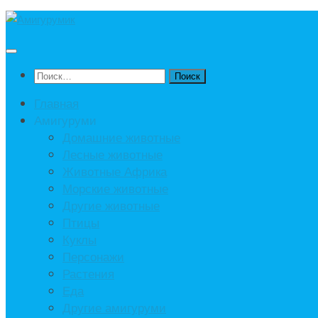
Под
записью
Найти:
Главная
Амигуруми
Домашние животные
Лесные животные
Животные Африка
Морские животные
Другие животные
Птицы
Куклы
Персонажи
Растения
Еда
Другие амигуруми