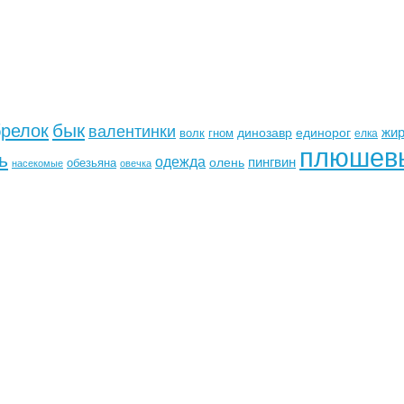
бык
брелок
валентинки
жи
динозавр
единорог
волк
гном
елка
плюшев
ь
одежда
пингвин
олень
обезьяна
насекомые
овечка