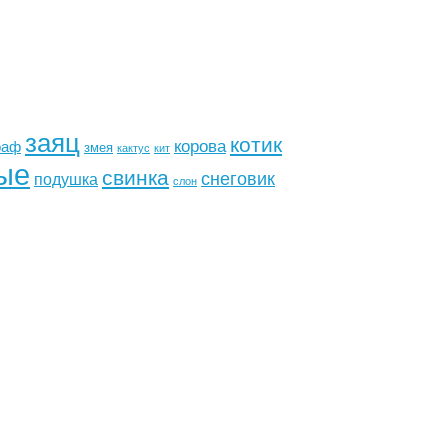
заяц
котик
корова
раф
змея
кактус
кит
ые
свинка
снеговик
подушка
слон