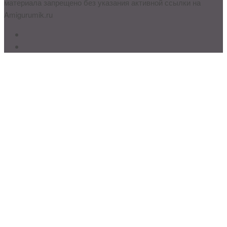
материала запрещено без указания активной ссылки на
Amigurumik.ru