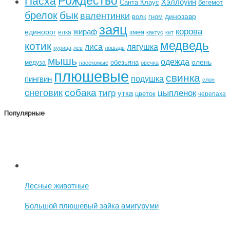
Хэллоуин
Санта Клаус
бегемот
бык
брелок
валентинки
динозавр
волк
гном
заяц
корова
жираф
единорог
змея
елка
кактус
кит
медведь
котик
лиса
лягушка
курица
лев
лошадь
мышь
одежда
олень
обезьяна
медуза
насекомые
овечка
плюшевые
свинка
подушка
пингвин
слон
собака
снеговик
тигр
цыпленок
утка
цветок
черепаха
Популярные
Лесные животные
Большой плюшевый зайка амигуруми