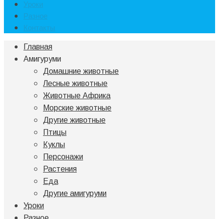
Уроки
Разное
Контакты
Главная
Амигуруми
Домашние животные
Лесные животные
Животные Африка
Морские животные
Другие животные
Птицы
Куклы
Персонажи
Растения
Еда
Другие амигуруми
Уроки
Разное