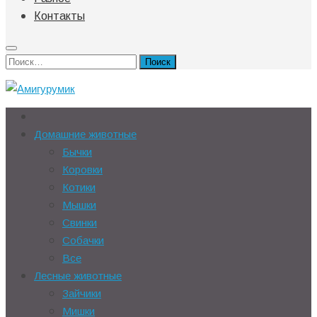
Контакты
Найти:
Домашние животные
Бычки
Коровки
Котики
Мышки
Свинки
Собачки
Все
Лесные животные
Зайчики
Мишки