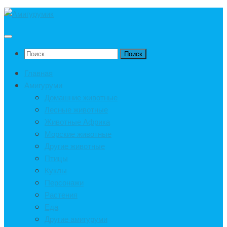
Под
записью
Найти:
Главная
Амигуруми
Домашние животные
Лесные животные
Животные Африка
Морские животные
Другие животные
Птицы
Куклы
Персонажи
Растения
Еда
Другие амигуруми