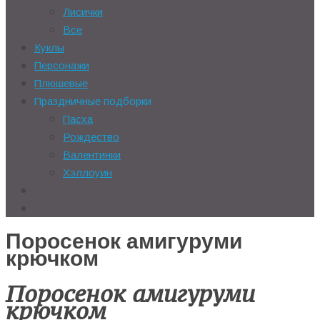
Лисички
Все
Куклы
Персонажи
Плюшевые
Праздничные подборки
Пасха
Рождество
Валентинки
Хэллоуин
Поросенок амигуруми
крючком
Поросенок амигуруми
крючком