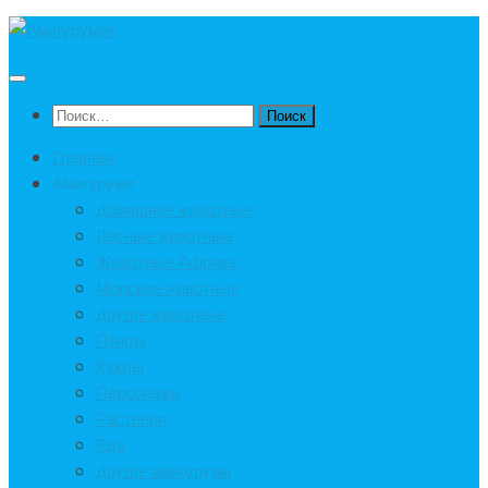
Под
записью
Найти:
Главная
Амигуруми
Домашние животные
Лесные животные
Животные Африка
Морские животные
Другие животные
Птицы
Куклы
Персонажи
Растения
Еда
Другие амигуруми