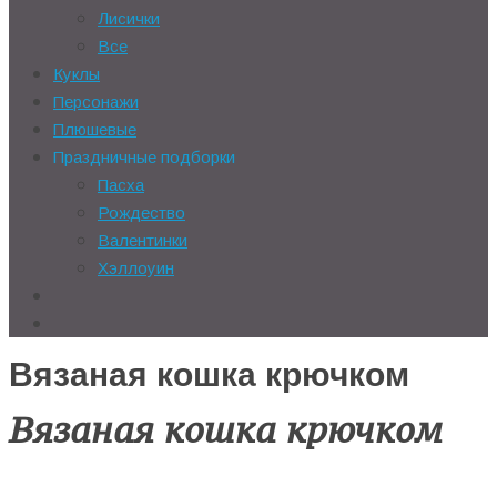
Лисички
Все
Куклы
Персонажи
Плюшевые
Праздничные подборки
Пасха
Рождество
Валентинки
Хэллоуин
Вязаная кошка крючком
Вязаная кошка крючком