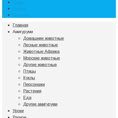
Уроки
Разное
Контакты
Главная
Амигуруми
Домашние животные
Лесные животные
Животные Африка
Морские животные
Другие животные
Птицы
Куклы
Персонажи
Растения
Еда
Другие амигуруми
Уроки
Разное