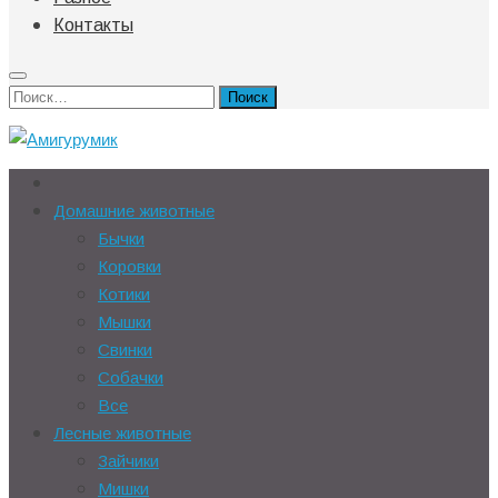
Контакты
Найти:
Домашние животные
Бычки
Коровки
Котики
Мышки
Свинки
Собачки
Все
Лесные животные
Зайчики
Мишки