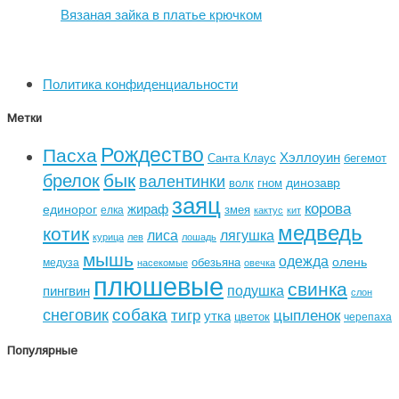
Вязаная зайка в платье крючком
Политика конфиденциальности
Метки
Рождество
Пасха
Хэллоуин
Санта Клаус
бегемот
бык
брелок
валентинки
динозавр
волк
гном
заяц
корова
жираф
единорог
змея
елка
кактус
кит
медведь
котик
лиса
лягушка
курица
лев
лошадь
мышь
одежда
олень
обезьяна
медуза
насекомые
овечка
плюшевые
свинка
подушка
пингвин
слон
собака
снеговик
тигр
цыпленок
утка
цветок
черепаха
Популярные