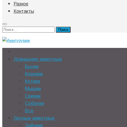
Разное
Контакты
Найти:
Домашние животные
Бычки
Коровки
Котики
Мышки
Свинки
Собачки
Все
Лесные животные
Зайчики