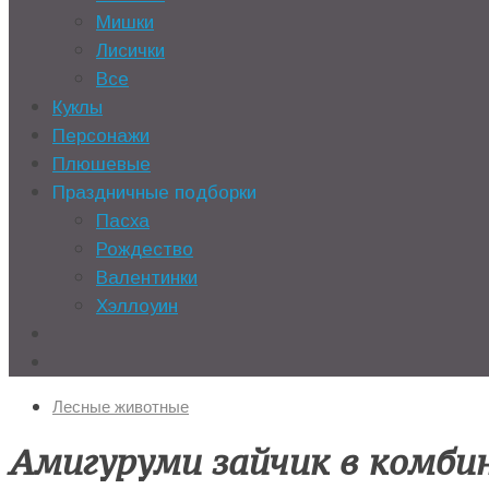
Мишки
Лисички
Все
Куклы
Персонажи
Плюшевые
Праздничные подборки
Пасха
Рождество
Валентинки
Хэллоуин
Лесные животные
Амигуруми зайчик в комби