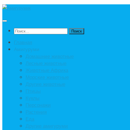
Под
записью
Найти:
Главная
Амигуруми
Домашние животные
Лесные животные
Животные Африка
Морские животные
Другие животные
Птицы
Куклы
Персонажи
Растения
Еда
Другие амигуруми