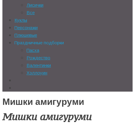
Лисички
Все
Куклы
Персонажи
Плюшевые
Праздничные подборки
Пасха
Рождество
Валентинки
Хэллоуин
Мишки амигуруми
Мишки амигуруми