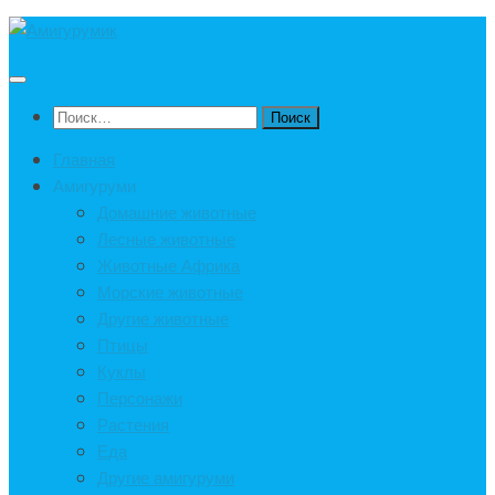
Под
записью
Найти:
Главная
Амигуруми
Домашние животные
Лесные животные
Животные Африка
Морские животные
Другие животные
Птицы
Куклы
Персонажи
Растения
Еда
Другие амигуруми