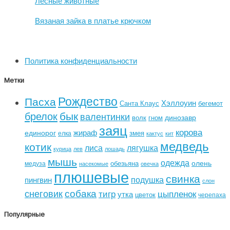
Лесные животные
Вязаная зайка в платье крючком
Политика конфиденциальности
Метки
Рождество
Пасха
Хэллоуин
Санта Клаус
бегемот
бык
брелок
валентинки
динозавр
волк
гном
заяц
корова
жираф
единорог
змея
елка
кактус
кит
медведь
котик
лиса
лягушка
курица
лев
лошадь
мышь
одежда
олень
обезьяна
медуза
насекомые
овечка
плюшевые
свинка
подушка
пингвин
слон
собака
снеговик
тигр
цыпленок
утка
цветок
черепаха
Популярные