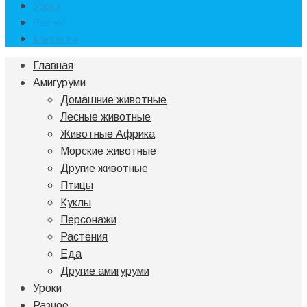
Уроки
Разное
Контакты
Главная
Амигуруми
Домашние животные
Лесные животные
Животные Африка
Морские животные
Другие животные
Птицы
Куклы
Персонажи
Растения
Еда
Другие амигуруми
Уроки
Разное