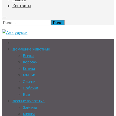
Контакты
Найти:
Домашние животные
Бычки
Коровки
Котики
Мышки
Свинки
Собачки
Все
Лесные животные
Зайчики
Мишки