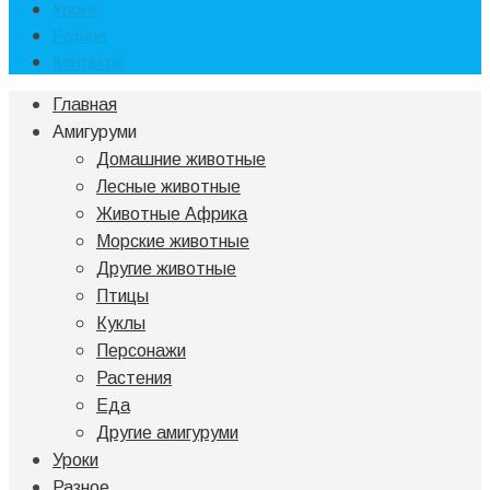
Уроки
Разное
Контакты
Главная
Амигуруми
Домашние животные
Лесные животные
Животные Африка
Морские животные
Другие животные
Птицы
Куклы
Персонажи
Растения
Еда
Другие амигуруми
Уроки
Разное