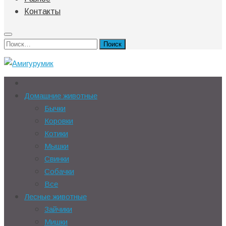
Контакты
Найти:
Домашние животные
Бычки
Коровки
Котики
Мышки
Свинки
Собачки
Все
Лесные животные
Зайчики
Мишки