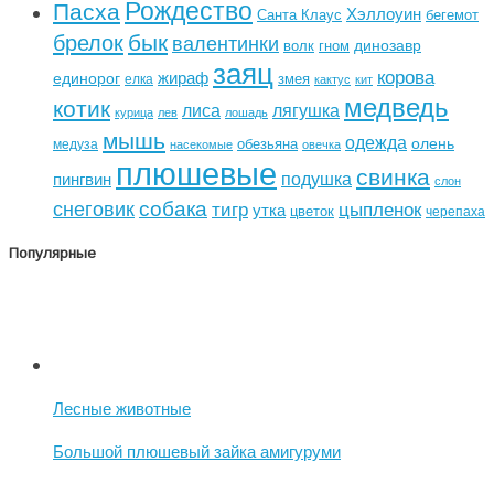
Рождество
Пасха
Хэллоуин
Санта Клаус
бегемот
бык
брелок
валентинки
динозавр
волк
гном
заяц
корова
жираф
единорог
змея
елка
кактус
кит
медведь
котик
лиса
лягушка
курица
лев
лошадь
мышь
одежда
олень
обезьяна
медуза
насекомые
овечка
плюшевые
свинка
подушка
пингвин
слон
собака
снеговик
тигр
цыпленок
утка
цветок
черепаха
Популярные
Лесные животные
Большой плюшевый зайка амигуруми