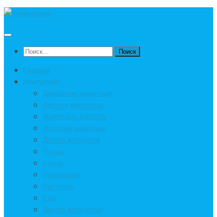
Под
записью
Найти:
Главная
Амигуруми
Домашние животные
Лесные животные
Животные Африка
Морские животные
Другие животные
Птицы
Куклы
Персонажи
Растения
Еда
Другие амигуруми