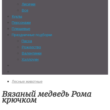
Лисички
Все
Куклы
Персонажи
Плюшевые
Праздничные подборки
Пасха
Рождество
Валентинки
Хэллоуин
Лесные животные
Вязаный медведь Рома
крючком