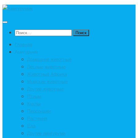
Под
записью
Найти:
Главная
Амигуруми
Домашние животные
Лесные животные
Животные Африка
Морские животные
Другие животные
Птицы
Куклы
Персонажи
Растения
Еда
Другие амигуруми