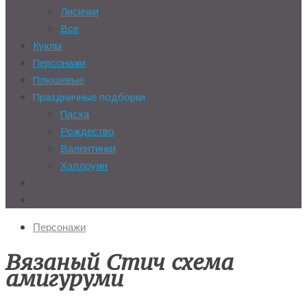
Лисички
Все
Куклы
Персонажи
Плюшевые
Праздничные подборки
Пасха
Рождество
Валентинки
Хэллоуин
Персонажи
Вязаный Стич схема
амигуруми