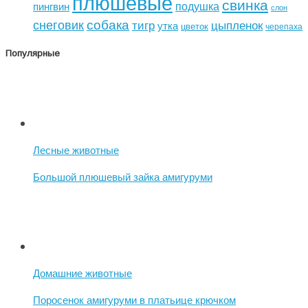
плюшевые
свинка
подушка
пингвин
слон
собака
снеговик
тигр
цыпленок
утка
цветок
черепаха
Популярные
Лесные животные
Большой плюшевый зайка амигуруми
Домашние животные
Поросенок амигуруми в платьице крючком