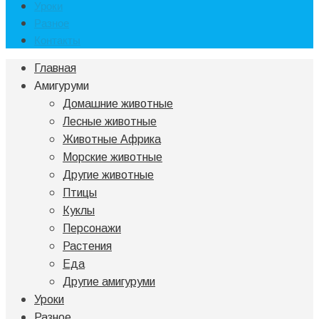
Уроки
Разное
Контакты
Главная
Амигуруми
Домашние животные
Лесные животные
Животные Африка
Морские животные
Другие животные
Птицы
Куклы
Персонажи
Растения
Еда
Другие амигуруми
Уроки
Разное