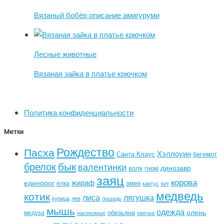
Вязаный бобёр описание амигуруми
Лесные животные
Вязаная зайка в платье крючком
Политика конфиденциальности
Метки
Рождество
Пасха
Хэллоуин
Санта Клаус
бегемот
бык
брелок
валентинки
динозавр
волк
гном
заяц
корова
жираф
единорог
змея
елка
кактус
кит
медведь
котик
лиса
лягушка
курица
лев
лошадь
мышь
одежда
олень
обезьяна
медуза
насекомые
овечка