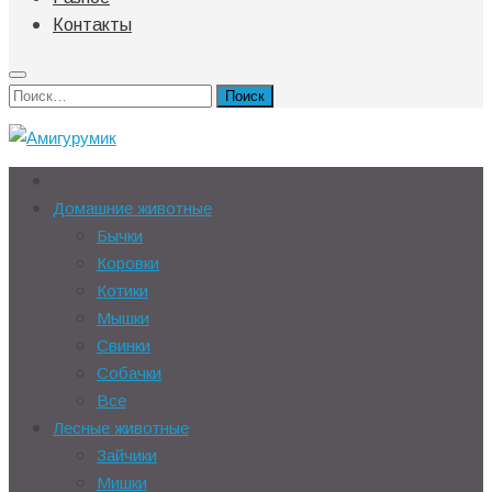
Контакты
Найти:
Домашние животные
Бычки
Коровки
Котики
Мышки
Свинки
Собачки
Все
Лесные животные
Зайчики
Мишки