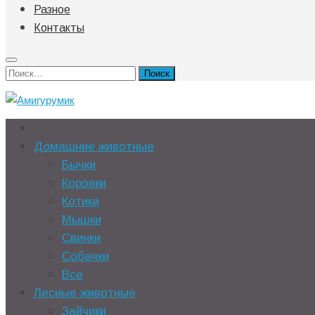
Разное
Контакты
Найти:
Домашние животные
Бычки
Коровки
Котики
Мышки
Свинки
Собачки
Все
Лесные животные
Зайчики