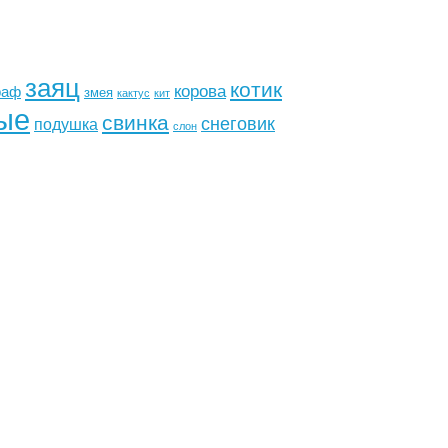
заяц
котик
корова
раф
змея
кактус
кит
ые
свинка
снеговик
подушка
слон