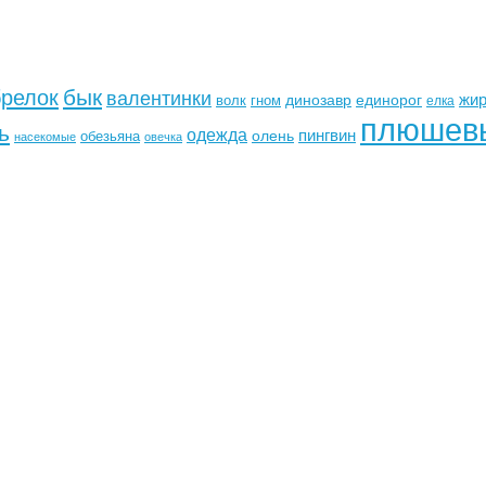
бык
брелок
валентинки
жи
динозавр
единорог
волк
гном
елка
плюшев
ь
одежда
пингвин
олень
обезьяна
насекомые
овечка