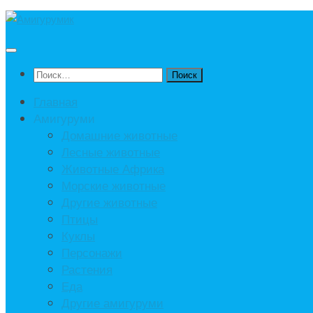
Под
записью
Найти:
Главная
Амигуруми
Домашние животные
Лесные животные
Животные Африка
Морские животные
Другие животные
Птицы
Куклы
Персонажи
Растения
Еда
Другие амигуруми