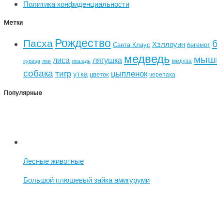
Политика конфиденциальности
Метки
Рождество
Пасха
Хэллоуин
Санта Клаус
бегемот
медведь
мыш
лиса
лягушка
медуза
курица
лев
лошадь
собака
тигр
цыпленок
утка
цветок
черепаха
Популярные
Лесные животные
Большой плюшевый зайка амигуруми