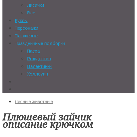
Лисички
Все
Куклы
Персонажи
Плюшевые
Праздничные подборки
Пасха
Рождество
Валентинки
Хэллоуин
Лесные животные
Плюшевый зайчик
описание крючком