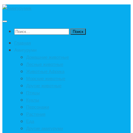
Под
записью
Найти:
Главная
Амигуруми
Домашние животные
Лесные животные
Животные Африка
Морские животные
Другие животные
Птицы
Куклы
Персонажи
Растения
Еда
Другие амигуруми