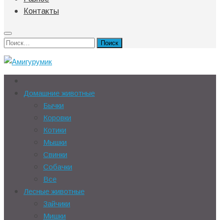
Контакты
Найти:
Домашние животные
Бычки
Коровки
Котики
Мышки
Свинки
Собачки
Все
Лесные животные
Зайчики
Мишки