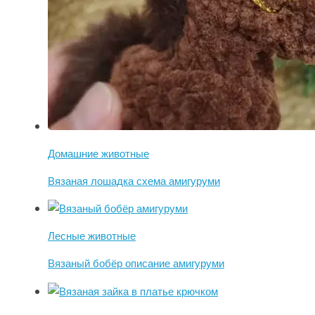
Домашние животные
Вязаная лошадка схема амигуруми
Лесные животные
Вязаный бобёр описание амигуруми