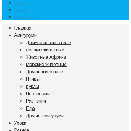
Уроки
Разное
Контакты
Главная
Амигуруми
Домашние животные
Лесные животные
Животные Африка
Морские животные
Другие животные
Птицы
Куклы
Персонажи
Растения
Еда
Другие амигуруми
Уроки
Разное