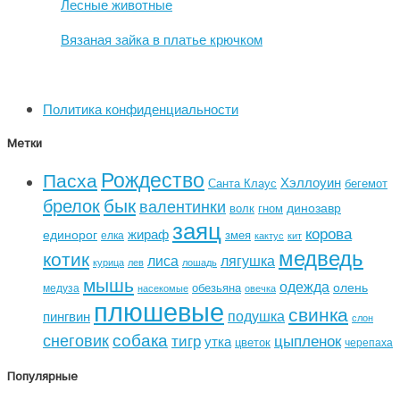
Лесные животные
Вязаная зайка в платье крючком
Политика конфиденциальности
Метки
Рождество
Пасха
Хэллоуин
Санта Клаус
бегемот
бык
брелок
валентинки
динозавр
волк
гном
заяц
корова
жираф
единорог
змея
елка
кактус
кит
медведь
котик
лиса
лягушка
курица
лев
лошадь
мышь
одежда
олень
обезьяна
медуза
насекомые
овечка
плюшевые
свинка
подушка
пингвин
слон
собака
снеговик
тигр
цыпленок
утка
цветок
черепаха
Популярные