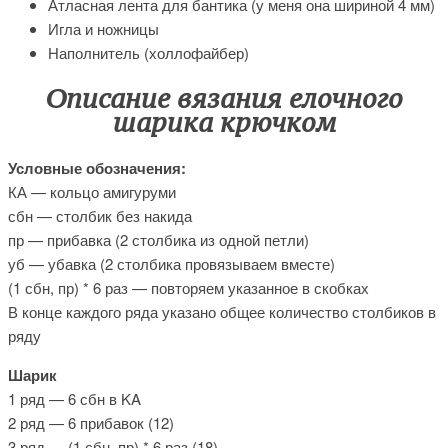
Атласная лента для бантика (у меня она шириной 4 мм)
Игла и ножницы
Наполнитель (холлофайбер)
Описание вязания елочного
шарика крючком
Условные обозначения:
КА — кольцо амигуруми
сбн — столбик без накида
пр — прибавка (2 столбика из одной петли)
уб — убавка (2 столбика провязываем вместе)
(1 сбн, пр) * 6 раз — повторяем указанное в скобках
В конце каждого ряда указано общее количество столбиков в
ряду
Шарик
1 ряд — 6 сбн в KA
2 ряд — 6 прибавок (12)
3 ряд — (1 сбн, пр) * 6 раз (18)