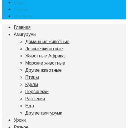
Уроки
Разное
Контакты
Главная
Амигуруми
Домашние животные
Лесные животные
Животные Африка
Морские животные
Другие животные
Птицы
Куклы
Персонажи
Растения
Еда
Другие амигуруми
Уроки
Разное