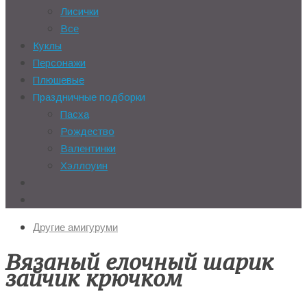
Лисички
Все
Куклы
Персонажи
Плюшевые
Праздничные подборки
Пасха
Рождество
Валентинки
Хэллоуин
Другие амигуруми
Вязаный елочный шарик
зайчик крючком