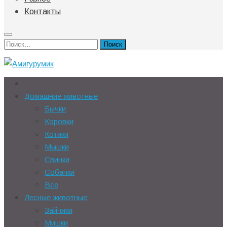
Контакты
Найти:
Домашние животные
Бычки
Коровки
Котики
Мышки
Свинки
Собачки
Все
Лесные животные
Зайчики
Мишки