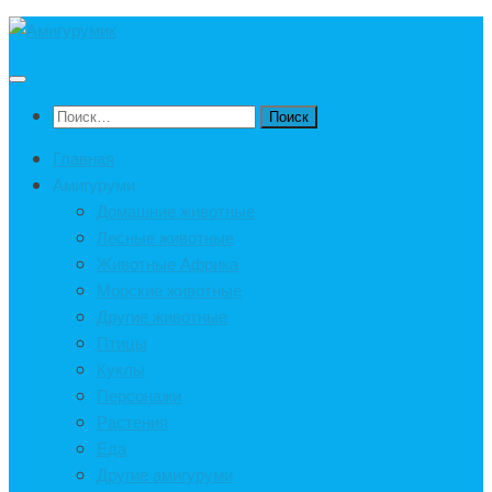
Под
записью
Найти:
Главная
Амигуруми
Домашние животные
Лесные животные
Животные Африка
Морские животные
Другие животные
Птицы
Куклы
Персонажи
Растения
Еда
Другие амигуруми