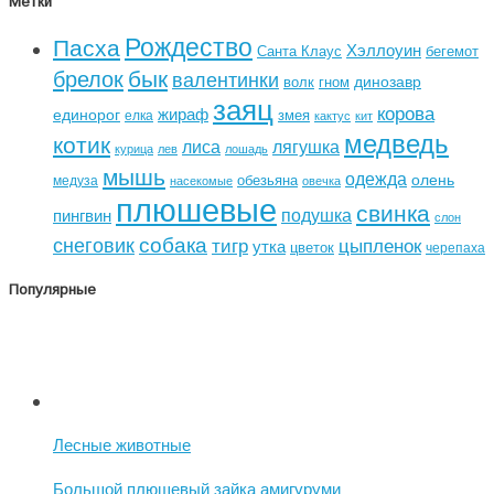
Метки
Рождество
Пасха
Хэллоуин
Санта Клаус
бегемот
бык
брелок
валентинки
динозавр
волк
гном
заяц
корова
жираф
единорог
змея
елка
кактус
кит
медведь
котик
лиса
лягушка
курица
лев
лошадь
мышь
одежда
олень
обезьяна
медуза
насекомые
овечка
плюшевые
свинка
подушка
пингвин
слон
собака
снеговик
тигр
цыпленок
утка
цветок
черепаха
Популярные
Лесные животные
Большой плюшевый зайка амигуруми