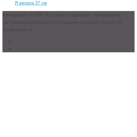
Я вязала 37 см
Амигурумик © 2026. Все права защищены. Копирование
материала запрещено без указания активной ссылки на
Amigurumik.ru