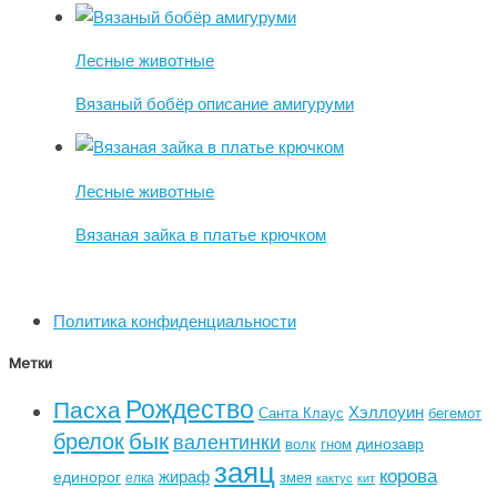
Лесные животные
Вязаный бобёр описание амигуруми
Лесные животные
Вязаная зайка в платье крючком
Политика конфиденциальности
Метки
Рождество
Пасха
Хэллоуин
Санта Клаус
бегемот
бык
брелок
валентинки
динозавр
волк
гном
заяц
корова
жираф
единорог
змея
елка
кактус
кит