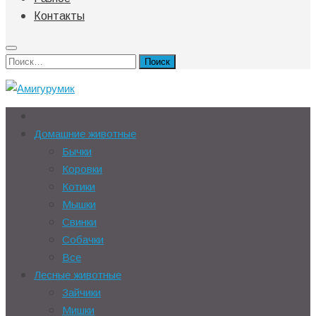
Контакты
Найти:
Домашние животные
Бычки
Коровки
Котики
Мышки
Свинки
Собачки
Все
Лесные животные
Зайчики
Мишки