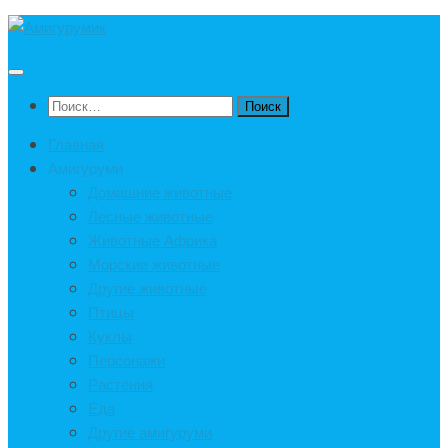
Под
записью
Найти:
Главная
Амигуруми
Домашние животные
Лесные животные
Животные Африка
Морские животные
Другие животные
Птицы
Куклы
Персонажи
Растения
Еда
Другие амигуруми