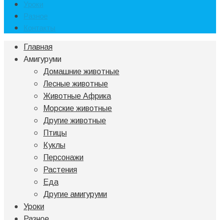
Уроки
Разное
Контакты
Главная
Амигуруми
Домашние животные
Лесные животные
Животные Африка
Морские животные
Другие животные
Птицы
Куклы
Персонажи
Растения
Еда
Другие амигуруми
Уроки
Разное