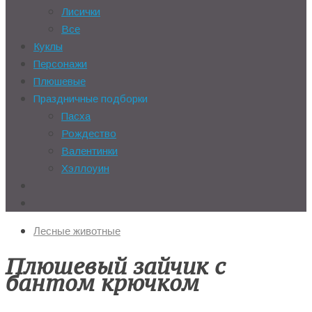
Лисички
Все
Куклы
Персонажи
Плюшевые
Праздничные подборки
Пасха
Рождество
Валентинки
Хэллоуин
Лесные животные
Плюшевый зайчик с
бантом крючком