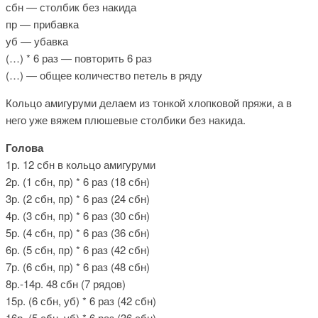
сбн — столбик без накида
пр — прибавка
уб — убавка
(…) * 6 раз — повторить 6 раз
(…) — общее количество петель в ряду
Кольцо амигуруми делаем из тонкой хлопковой пряжи, а в
него уже вяжем плюшевые столбики без накида.
Голова
1р. 12 сбн в кольцо амигуруми
2р. (1 сбн, пр) * 6 раз (18 сбн)
3р. (2 сбн, пр) * 6 раз (24 сбн)
4р. (3 сбн, пр) * 6 раз (30 сбн)
5р. (4 сбн, пр) * 6 раз (36 сбн)
6р. (5 сбн, пр) * 6 раз (42 сбн)
7р. (6 сбн, пр) * 6 раз (48 сбн)
8р.-14р. 48 сбн (7 рядов)
15р. (6 сбн, уб) * 6 раз (42 сбн)
16р. (5 сбн, уб) * 6 раз (36 сбн)