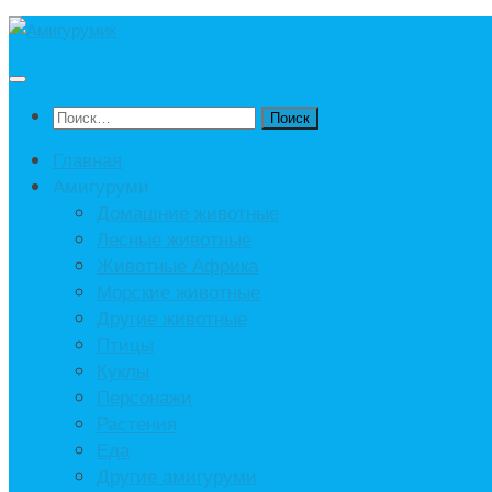
Под
записью
Найти:
Главная
Амигуруми
Домашние животные
Лесные животные
Животные Африка
Морские животные
Другие животные
Птицы
Куклы
Персонажи
Растения
Еда
Другие амигуруми