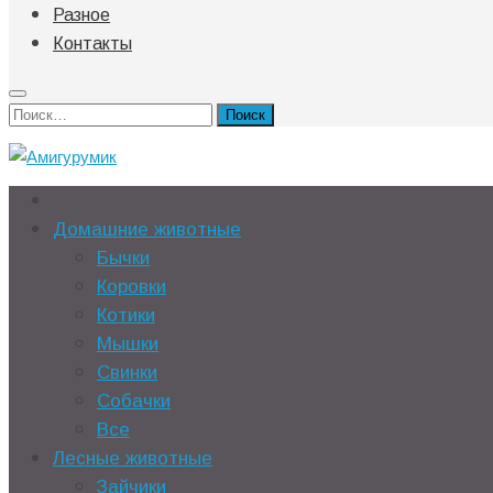
Разное
Контакты
Найти:
Домашние животные
Бычки
Коровки
Котики
Мышки
Свинки
Собачки
Все
Лесные животные
Зайчики