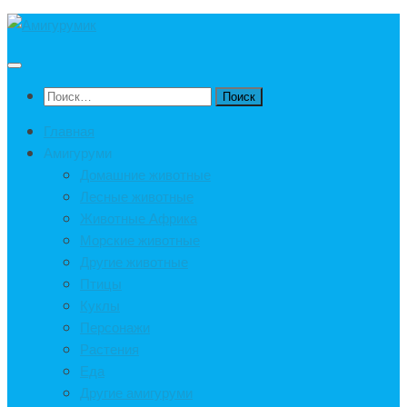
Под
записью
Найти:
Главная
Амигуруми
Домашние животные
Лесные животные
Животные Африка
Морские животные
Другие животные
Птицы
Куклы
Персонажи
Растения
Еда
Другие амигуруми