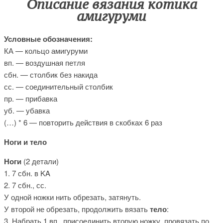
Описание вязания котика
амигуруми
Условные обозначения:
КА — кольцо амигуруми
вп. — воздушная петля
сбн. — столбик без накида
сс. — соединительный столбик
пр. — прибавка
уб. — убавка
(…) * 6 — повторить действия в скобках 6 раз
Ноги и тело
Ноги
(2 детали)
1. 7 сбн. в KA
2. 7 сбн., сс.
У одной ножки нить обрезать, затянуть.
У второй не обрезать, продолжить вязать
тело
:
3. Набрать 1 вп., присоединить вторую ножку, провязать по