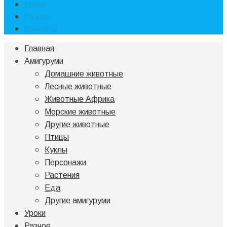
Уроки
Разное
Контакты
Главная
Амигуруми
Домашние животные
Лесные животные
Животные Африка
Морские животные
Другие животные
Птицы
Куклы
Персонажи
Растения
Еда
Другие амигуруми
Уроки
Разное