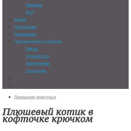
Лисички
Все
Куклы
Персонажи
Плюшевые
Праздничные подборки
Пасха
Рождество
Валентинки
Хэллоуин
Домашние животные
Плюшевый котик в
кофточке крючком