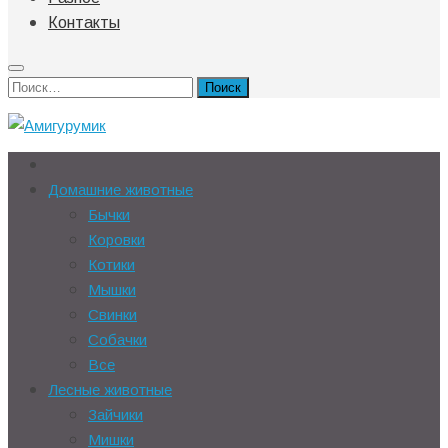
Контакты
Найти:
Домашние животные
Бычки
Коровки
Котики
Мышки
Свинки
Собачки
Все
Лесные животные
Зайчики
Мишки