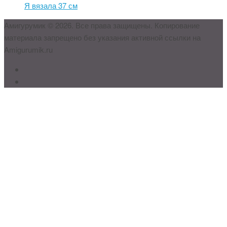
Я вязала 37 см
Амигурумик © 2026. Все права защищены. Копирование
материала запрещено без указания активной ссылки на
Amigurumik.ru