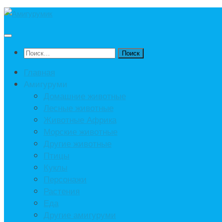
Под
записью
Найти:
Главная
Амигуруми
Домашние животные
Лесные животные
Животные Африка
Морские животные
Другие животные
Птицы
Куклы
Персонажи
Растения
Еда
Другие амигуруми