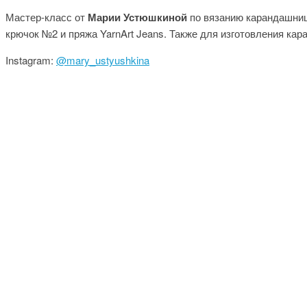
Мастер-класс от
Марии Устюшкиной
по вязанию карандашниц
крючок №2 и пряжа YarnArt Jeans. Также для изготовления ка
Instagram:
@mary_ustyushkina