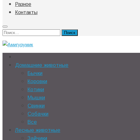
Разное
Контакты
Найти:
Домашние животные
Бычки
Коровки
Котики
Мышки
Свинки
Собачки
Все
Лесные животные
Зайчики