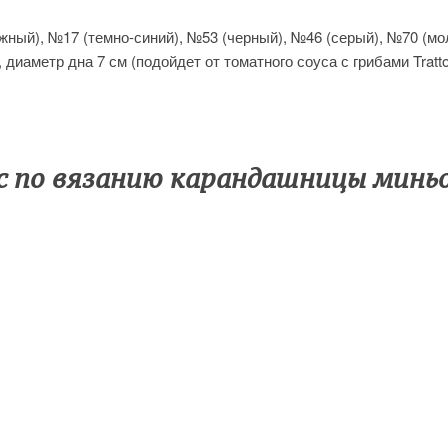
ежный), №17 (темно-синий), №53 (черный), №46 (серый), №70 (м
иаметр дна 7 см (подойдет от томатного соуса с грибами Trattoria
с по вязанию карандашницы минь