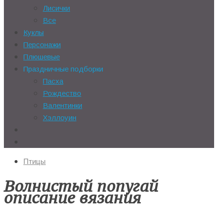
Лисички
Все
Куклы
Персонажи
Плюшевые
Праздничные подборки
Пасха
Рождество
Валентинки
Хэллоуин
Птицы
Волнистый попугай
описание вязания