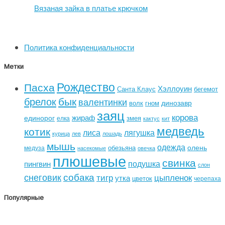
Вязаная зайка в платье крючком
Политика конфиденциальности
Метки
Рождество
Пасха
Хэллоуин
Санта Клаус
бегемот
бык
брелок
валентинки
динозавр
волк
гном
заяц
корова
жираф
единорог
змея
елка
кактус
кит
медведь
котик
лиса
лягушка
курица
лев
лошадь
мышь
одежда
олень
обезьяна
медуза
насекомые
овечка
плюшевые
свинка
подушка
пингвин
слон
собака
снеговик
тигр
цыпленок
утка
цветок
черепаха
Популярные