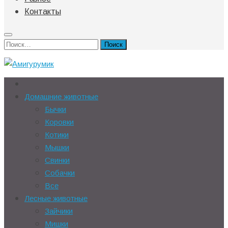
Контакты
Найти:
Домашние животные
Бычки
Коровки
Котики
Мышки
Свинки
Собачки
Все
Лесные животные
Зайчики
Мишки