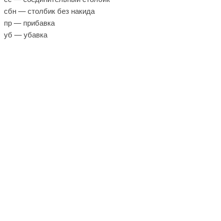
сбн — столбик без накида
пр — прибавка
уб — убавка