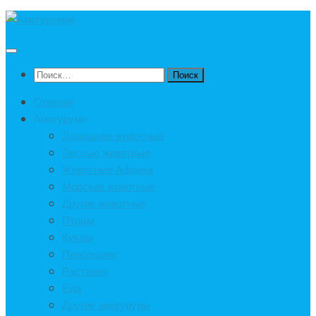
Под
записью
Найти:
Главная
Амигуруми
Домашние животные
Лесные животные
Животные Африка
Морские животные
Другие животные
Птицы
Куклы
Персонажи
Растения
Еда
Другие амигуруми