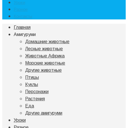
Уроки
Разное
Контакты
Главная
Амигуруми
Домашние животные
Лесные животные
Животные Африка
Морские животные
Другие животные
Птицы
Куклы
Персонажи
Растения
Еда
Другие амигуруми
Уроки
Разное