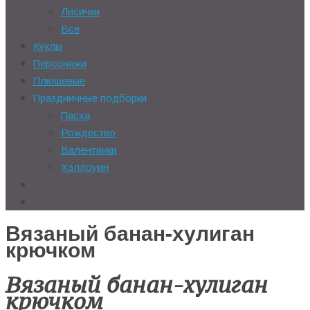
Лисички
Все
Куклы
Персонажи
Плюшевые
Праздничные подборки
Пасха
Рождество
Валентинки
Хэллоуин
Вязаный банан-хулиган
крючком
Вязаный банан-хулиган
крючком