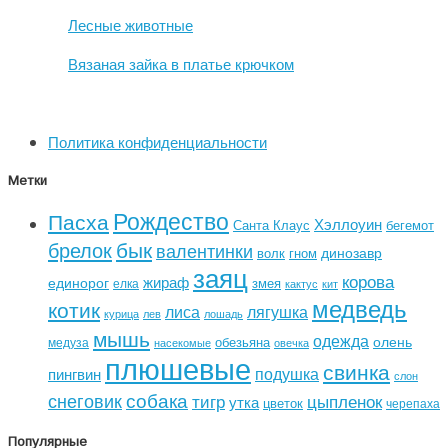
Лесные животные
Вязаная зайка в платье крючком
Политика конфиденциальности
Метки
Рождество
Пасха
Хэллоуин
Санта Клаус
бегемот
бык
брелок
валентинки
динозавр
волк
гном
заяц
корова
жираф
единорог
змея
елка
кактус
кит
медведь
котик
лиса
лягушка
курица
лев
лошадь
мышь
одежда
олень
обезьяна
медуза
насекомые
овечка
плюшевые
свинка
подушка
пингвин
слон
собака
снеговик
тигр
цыпленок
утка
цветок
черепаха
Популярные