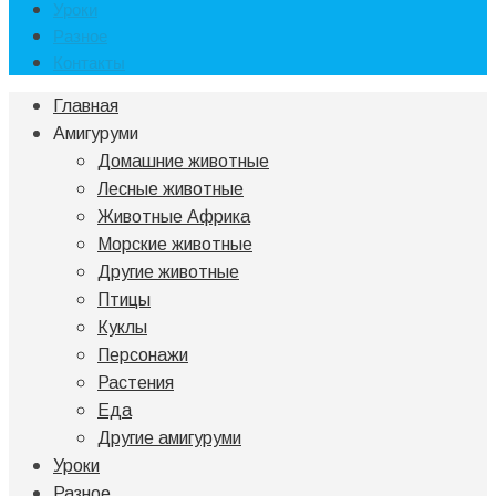
Уроки
Разное
Контакты
Главная
Амигуруми
Домашние животные
Лесные животные
Животные Африка
Морские животные
Другие животные
Птицы
Куклы
Персонажи
Растения
Еда
Другие амигуруми
Уроки
Разное