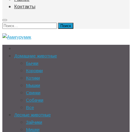
Контакты
Найти:
Домашние животные
Бычки
Коровки
Котики
Мышки
Свинки
Собачки
Все
Лесные животные
Зайчики
Мишки