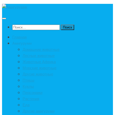
Под
записью
Найти:
Главная
Амигуруми
Домашние животные
Лесные животные
Животные Африка
Морские животные
Другие животные
Птицы
Куклы
Персонажи
Растения
Еда
Другие амигуруми