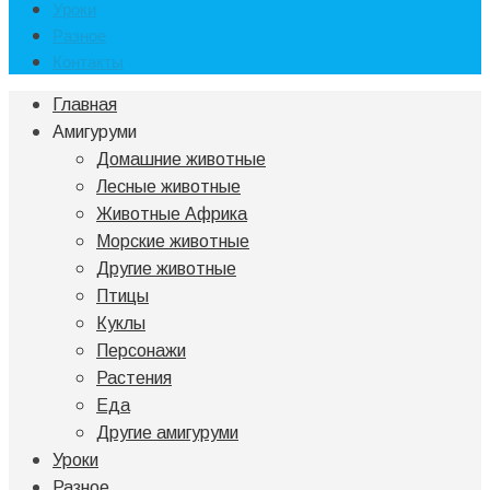
Уроки
Разное
Контакты
Главная
Амигуруми
Домашние животные
Лесные животные
Животные Африка
Морские животные
Другие животные
Птицы
Куклы
Персонажи
Растения
Еда
Другие амигуруми
Уроки
Разное