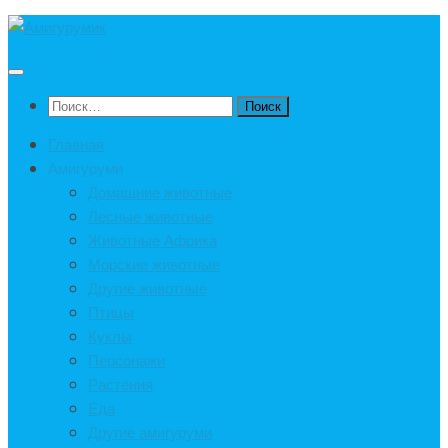
Под
записью
Найти:
Главная
Амигуруми
Домашние животные
Лесные животные
Животные Африка
Морские животные
Другие животные
Птицы
Куклы
Персонажи
Растения
Еда
Другие амигуруми