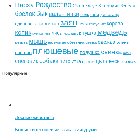
Рождество
Пасха
Хэллоуин
Санта Клаус
бегемот
бык
брелок
валентинки
динозавр
волк
гном
заяц
корова
жираф
единорог
змея
елка
кактус
кит
медведь
котик
лиса
лягушка
курица
лев
лошадь
мышь
одежда
олень
обезьяна
медуза
насекомые
овечка
плюшевые
свинка
подушка
пингвин
слон
собака
снеговик
тигр
цыпленок
утка
цветок
черепаха
Популярные
Лесные животные
Большой плюшевый зайка амигуруми