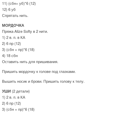
11) (сбн+ уб)*6 (12)
12) 6 уб
Спрятать нить.
МОРДОЧКА
Пряжа Alize Softy в 2 нити.
1) 2 в. п. в КА
2) 6 пр (12)
3) (сбн + пр)*6 (18)
4) 18 сбн
Оставить нить для пришивания.
Пришить мордочку к голове под глазками.
Вышить носик и брови. Пришить голову к телу.
УШИ
(2 детали)
1) 2 в. п. в КА
2) 6 пр (12)
3) (сбн + пр)*6 (18)