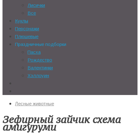
Лисички
Все
Куклы
Персонажи
Плюшевые
Праздничные подборки
Пасха
Рождество
Валентинки
Хэллоуин
Лесные животные
Зефирный зайчик схема
амигуруми