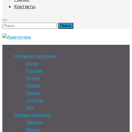
Контакты
Найти:
Домашние животные
Бычки
Коровки
Котики
Мышки
Свинки
Собачки
Все
Лесные животные
Зайчики
Мишки