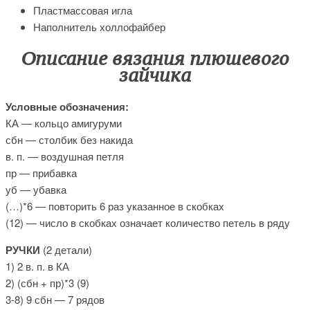
Пластмассовая игла
Наполнитель холлофайбер
Описание вязания плюшевого
зайчика
Условные обозначения:
КА — кольцо амигуруми
сбн — столбик без накида
в. п. — воздушная петля
пр — прибавка
уб — убавка
(…)*6 — повторить 6 раз указанное в скобках
(12) — число в скобках означает количество петель в ряду
РУЧКИ
(2 детали)
1) 2 в. п. в КА
2) (сбн + пр)*3 (9)
3-8) 9 сбн — 7 рядов