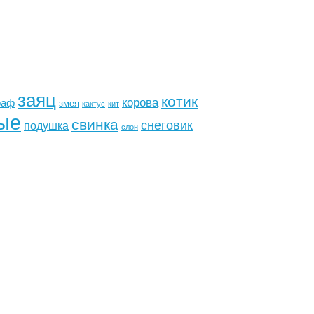
заяц
котик
корова
раф
змея
кактус
кит
ые
свинка
снеговик
подушка
слон