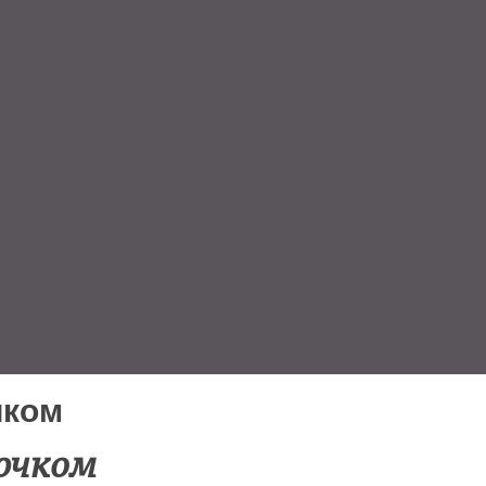
чком
ючком