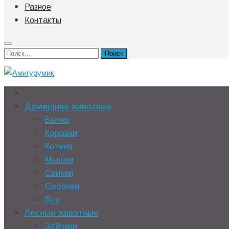
Разное
Контакты
Найти:
Домашние животные
Бычки
Коровки
Котики
Мышки
Свинки
Собачки
Все
Лесные животные
Зайчики