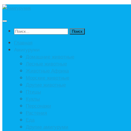
Под
записью
Найти:
Главная
Амигуруми
Домашние животные
Лесные животные
Животные Африка
Морские животные
Другие животные
Птицы
Куклы
Персонажи
Растения
Еда
Другие амигуруми