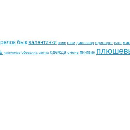
бык
брелок
валентинки
жи
динозавр
единорог
волк
гном
елка
плюшев
ь
одежда
пингвин
олень
обезьяна
насекомые
овечка