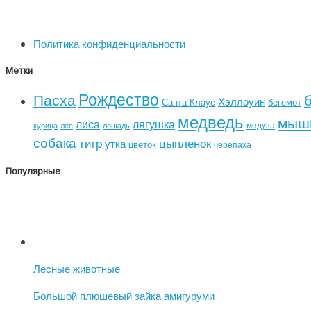
Политика конфиденциальности
Метки
Рождество
Пасха
Хэллоуин
Санта Клаус
бегемот
медведь
мыш
лиса
лягушка
медуза
курица
лев
лошадь
собака
тигр
цыпленок
утка
цветок
черепаха
Популярные
Лесные животные
Большой плюшевый зайка амигуруми