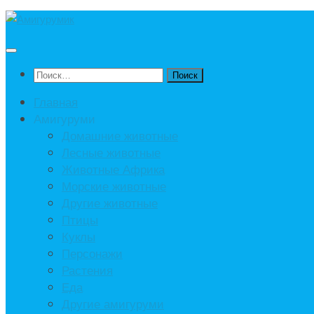
Под
записью
Найти:
Главная
Амигуруми
Домашние животные
Лесные животные
Животные Африка
Морские животные
Другие животные
Птицы
Куклы
Персонажи
Растения
Еда
Другие амигуруми