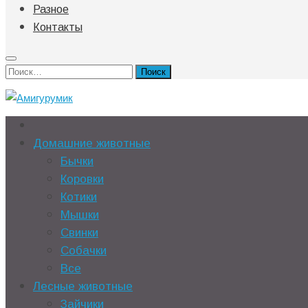
Разное
Контакты
Найти:
Домашние животные
Бычки
Коровки
Котики
Мышки
Свинки
Собачки
Все
Лесные животные
Зайчики