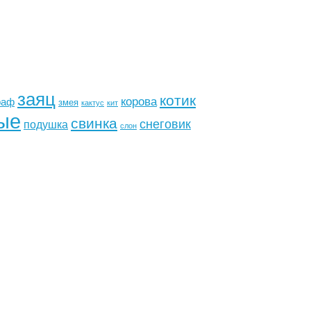
заяц
котик
корова
раф
змея
кактус
кит
ые
свинка
снеговик
подушка
слон