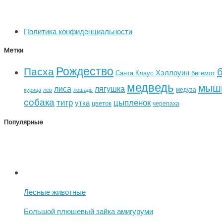
Политика конфиденциальности
Метки
Рождество
Пасха
Хэллоуин
Санта Клаус
бегемот
медведь
мыш
лиса
лягушка
медуза
курица
лев
лошадь
собака
тигр
цыпленок
утка
цветок
черепаха
Популярные
Лесные животные
Большой плюшевый зайка амигуруми