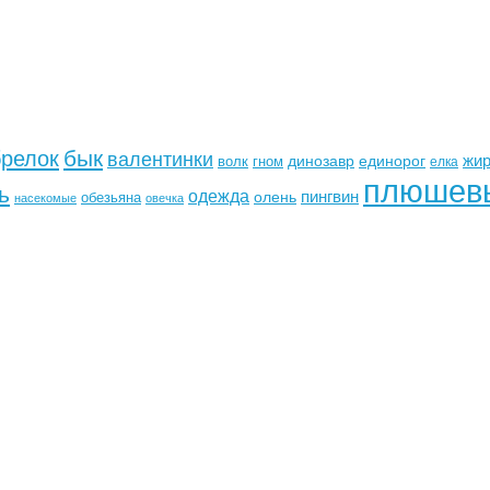
бык
брелок
валентинки
жи
динозавр
единорог
волк
гном
елка
плюшев
ь
одежда
пингвин
олень
обезьяна
насекомые
овечка