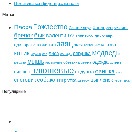
Политика конфиденциальности
Метки
Рождество
Пасха
Хэллоуин
Санта Клаус
бегемот
бык
брелок
валентинки
динозавр
волк
гном
заяц
корова
жираф
единорог
змея
елка
кактус
кит
медведь
котик
лиса
лягушка
курица
лев
лошадь
мышь
одежда
олень
обезьяна
медуза
насекомые
овечка
плюшевые
свинка
подушка
пингвин
слон
собака
снеговик
тигр
цыпленок
утка
цветок
черепаха
Популярные