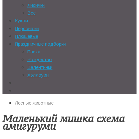
Лисички
Все
Куклы
Персонажи
Плюшевые
Праздничные подборки
Пасха
Рождество
Валентинки
Хэллоуин
Лесные животные
Маленький мишка схема
амигуруми