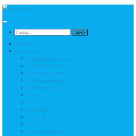
Под
записью
Найти:
Главная
Амигуруми
Домашние животные
Лесные животные
Животные Африка
Морские животные
Другие животные
Птицы
Куклы
Персонажи
Растения
Еда
Другие амигуруми