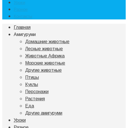
Уроки
Разное
Контакты
Главная
Амигуруми
Домашние животные
Лесные животные
Животные Африка
Морские животные
Другие животные
Птицы
Куклы
Персонажи
Растения
Еда
Другие амигуруми
Уроки
Разное