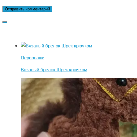
Персонажи
Вязаный брелок Шрек крючком