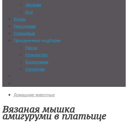
Лисички
Все
Куклы
Персонажи
Плюшевые
Праздничные подборки
Пасха
Рождество
Валентинки
Хэллоуин
Домашние животные
Вязаная мышка
амигуруми в платьице