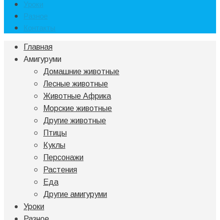
Уроки
Разное
Контакты
Главная
Амигуруми
Домашние животные
Лесные животные
Животные Африка
Морские животные
Другие животные
Птицы
Куклы
Персонажи
Растения
Еда
Другие амигуруми
Уроки
Разное