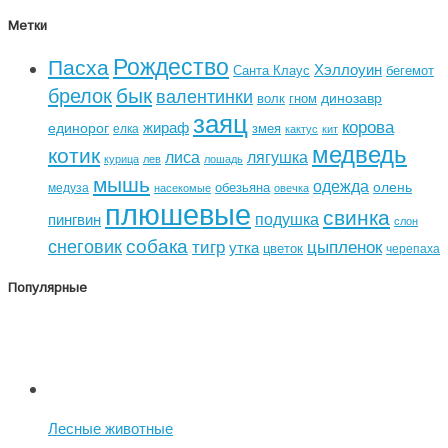
Метки
Рождество
Пасха
Хэллоуин
Санта Клаус
бегемот
бык
брелок
валентинки
динозавр
волк
гном
заяц
корова
жираф
единорог
змея
елка
кактус
кит
медведь
котик
лиса
лягушка
курица
лев
лошадь
мышь
одежда
олень
обезьяна
медуза
насекомые
овечка
плюшевые
свинка
подушка
пингвин
слон
собака
снеговик
тигр
цыпленок
утка
цветок
черепаха
Популярные
Лесные животные