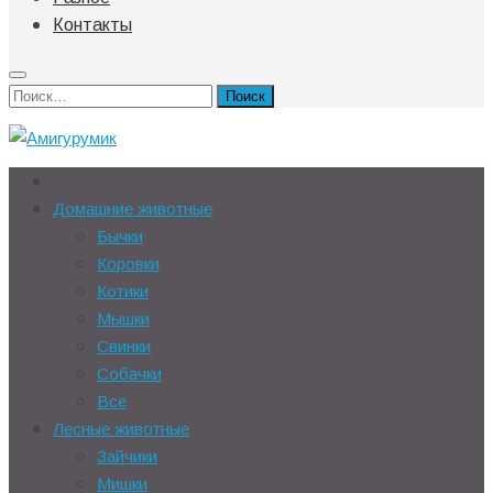
Контакты
Найти:
Домашние животные
Бычки
Коровки
Котики
Мышки
Свинки
Собачки
Все
Лесные животные
Зайчики
Мишки