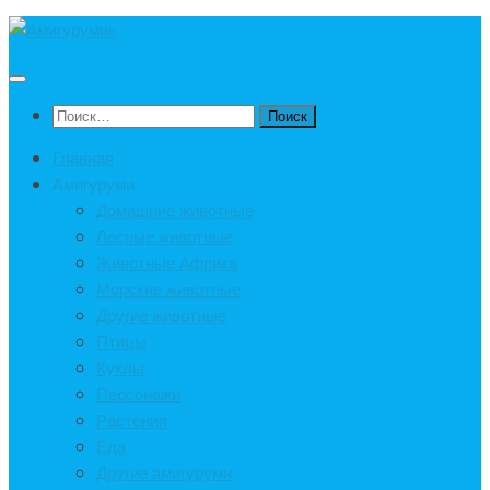
Под
записью
Найти:
Главная
Амигуруми
Домашние животные
Лесные животные
Животные Африка
Морские животные
Другие животные
Птицы
Куклы
Персонажи
Растения
Еда
Другие амигуруми