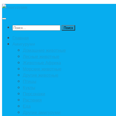
Под
записью
Найти:
Главная
Амигуруми
Домашние животные
Лесные животные
Животные Африка
Морские животные
Другие животные
Птицы
Куклы
Персонажи
Растения
Еда
Другие амигуруми