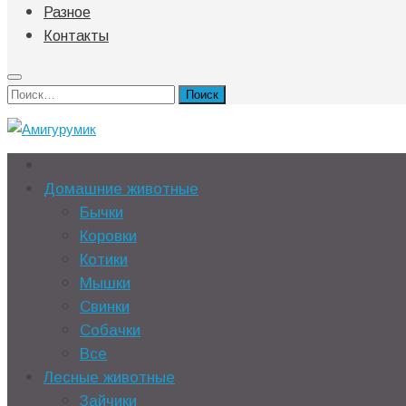
Разное
Контакты
Найти:
Домашние животные
Бычки
Коровки
Котики
Мышки
Свинки
Собачки
Все
Лесные животные
Зайчики