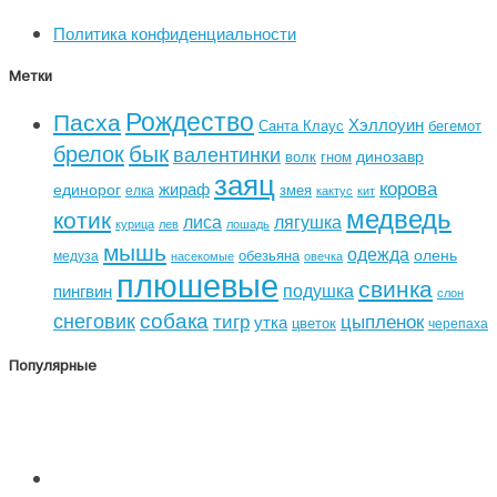
Политика конфиденциальности
Метки
Рождество
Пасха
Хэллоуин
Санта Клаус
бегемот
бык
брелок
валентинки
динозавр
волк
гном
заяц
корова
жираф
единорог
змея
елка
кактус
кит
медведь
котик
лиса
лягушка
курица
лев
лошадь
мышь
одежда
олень
обезьяна
медуза
насекомые
овечка
плюшевые
свинка
подушка
пингвин
слон
собака
снеговик
тигр
цыпленок
утка
цветок
черепаха
Популярные