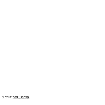
Метки:
заяц
Пасха