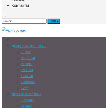
Контакты
Найти:
Домашние животные
Бычки
Коровки
Котики
Мышки
Свинки
Собачки
Все
Лесные животные
Зайчики
Мишки