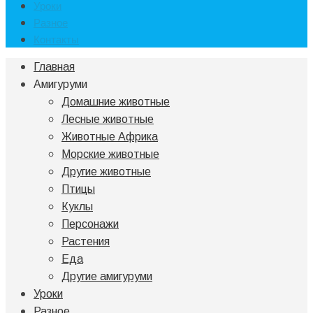
Уроки
Разное
Контакты
Главная
Амигуруми
Домашние животные
Лесные животные
Животные Африка
Морские животные
Другие животные
Птицы
Куклы
Персонажи
Растения
Еда
Другие амигуруми
Уроки
Разное