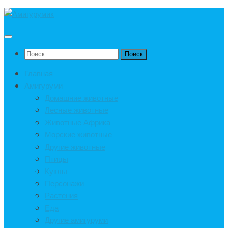
Под
записью
Найти:
Главная
Амигуруми
Домашние животные
Лесные животные
Животные Африка
Морские животные
Другие животные
Птицы
Куклы
Персонажи
Растения
Еда
Другие амигуруми