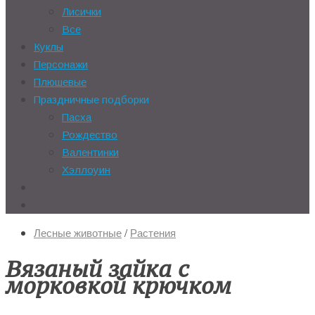
Лисички
Все
Куклы
Персонажи
Плюшевые
Праздничные подборки
Пасха
Рождество
Валентинки
Хэллоуин
Лесные животные
/
Растения
Вязаный зайка с
морковкой крючком