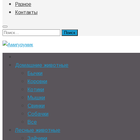
Разное
Контакты
Найти:
Домашние животные
Бычки
Коровки
Котики
Мышки
Свинки
Собачки
Все
Лесные животные
Зайчики