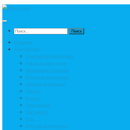
Под
записью
Найти:
Главная
Амигуруми
Домашние животные
Лесные животные
Животные Африка
Морские животные
Другие животные
Птицы
Куклы
Персонажи
Растения
Еда
Другие амигуруми