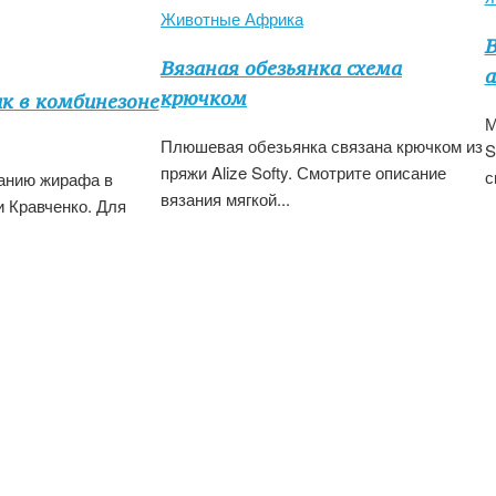
Животные Африка
В
Вязаная обезьянка схема
а
крючком
к в комбинезоне
М
Плюшевая обезьянка связана крючком из
S
пряжи Alize Softy. Смотрите описание
с
занию жирафа в
вязания мягкой...
 Кравченко. Для