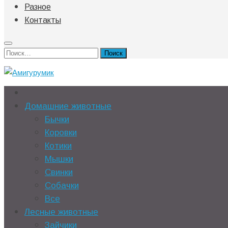
Разное
Контакты
Найти:
Домашние животные
Бычки
Коровки
Котики
Мышки
Свинки
Собачки
Все
Лесные животные
Зайчики