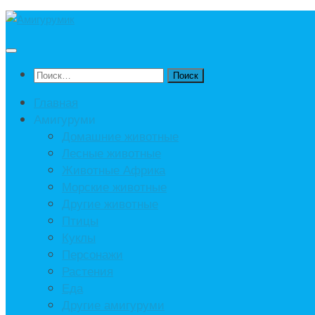
Под
записью
Найти:
Главная
Амигуруми
Домашние животные
Лесные животные
Животные Африка
Морские животные
Другие животные
Птицы
Куклы
Персонажи
Растения
Еда
Другие амигуруми