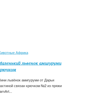
ивотные Африка
аленький львенок амигуруми
крючком
ини львёнок амигуруми от Дарьи
ахтиной связан крючком №2 из пряжи
arnArt...