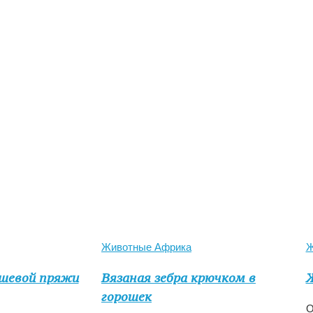
Животные Африка
Ж
юшевой пряжи
Вязаная зебра крючком в
Ж
горошек
О