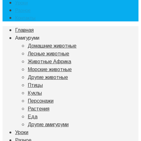
Уроки
Разное
Контакты
Главная
Амигуруми
Домашние животные
Лесные животные
Животные Африка
Морские животные
Другие животные
Птицы
Куклы
Персонажи
Растения
Еда
Другие амигуруми
Уроки
Разное