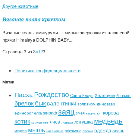
Другие животные
Вязаная коала крючком
Вязаные коалы амигуруми — милые зверюшки из плюшевой
пряжи Himalaya DOLPHIN BABY....
Страница 3 из 3
«
1
2
3
Политика конфиденциальности
Метки
Рождество
Пасха
Хэллоуин
Санта Клаус
бегемот
бык
брелок
валентинки
динозавр
волк
гном
заяц
корова
жираф
единорог
змея
елка
кактус
кит
медведь
котик
лиса
лягушка
курица
лев
лошадь
мышь
одежда
олень
обезьяна
медуза
насекомые
овечка