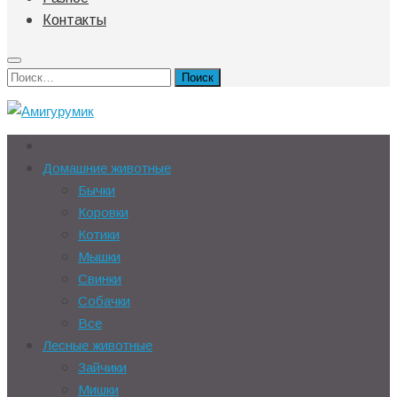
Контакты
Найти:
Домашние животные
Бычки
Коровки
Котики
Мышки
Свинки
Собачки
Все
Лесные животные
Зайчики
Мишки