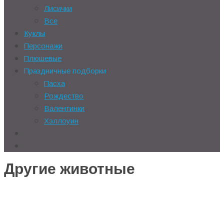
Лисички
Все
Куклы
Персонажи
Плюшевые
Праздничные подборки
Пасха
Рождество
Валентинки
Хэллоуин
Другие животные