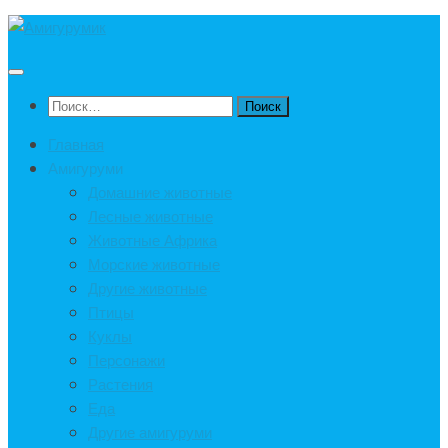
Под
записью
Найти:
Главная
Амигуруми
Домашние животные
Лесные животные
Животные Африка
Морские животные
Другие животные
Птицы
Куклы
Персонажи
Растения
Еда
Другие амигуруми