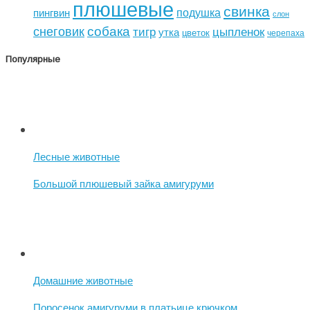
плюшевые
свинка
подушка
пингвин
слон
собака
снеговик
тигр
цыпленок
утка
цветок
черепаха
Популярные
Лесные животные
Большой плюшевый зайка амигуруми
Домашние животные
Поросенок амигуруми в платьице крючком