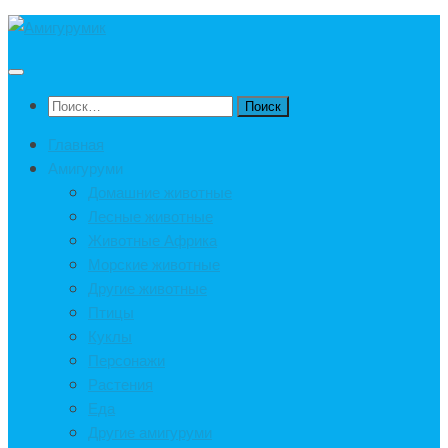
Под
записью
Найти:
Главная
Амигуруми
Домашние животные
Лесные животные
Животные Африка
Морские животные
Другие животные
Птицы
Куклы
Персонажи
Растения
Еда
Другие амигуруми