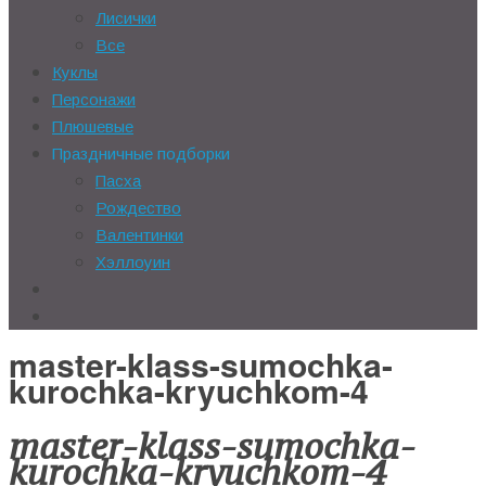
Лисички
Все
Куклы
Персонажи
Плюшевые
Праздничные подборки
Пасха
Рождество
Валентинки
Хэллоуин
master-klass-sumochka-
kurochka-kryuchkom-4
master-klass-sumochka-
kurochka-kryuchkom-4