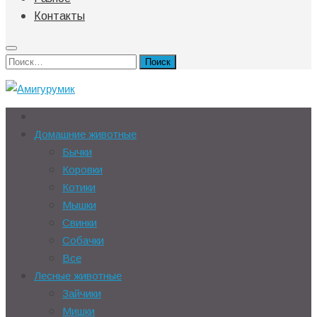
Контакты
Найти:
Домашние животные
Бычки
Коровки
Котики
Мышки
Свинки
Собачки
Все
Лесные животные
Зайчики
Мишки