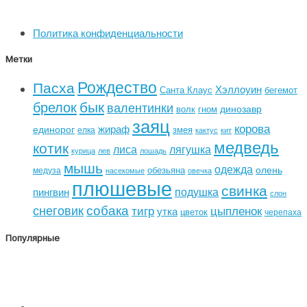
Политика конфиденциальности
Метки
Рождество
Пасха
Хэллоуин
Санта Клаус
бегемот
бык
брелок
валентинки
динозавр
волк
гном
заяц
корова
жираф
единорог
змея
елка
кактус
кит
медведь
котик
лиса
лягушка
курица
лев
лошадь
мышь
одежда
олень
обезьяна
медуза
насекомые
овечка
плюшевые
свинка
подушка
пингвин
слон
собака
снеговик
тигр
цыпленок
утка
цветок
черепаха
Популярные