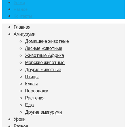
Уроки
Разное
Контакты
Главная
Амигуруми
Домашние животные
Лесные животные
Животные Африка
Морские животные
Другие животные
Птицы
Куклы
Персонажи
Растения
Еда
Другие амигуруми
Уроки
Разное