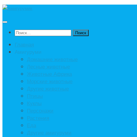
Под
записью
Найти:
Главная
Амигуруми
Домашние животные
Лесные животные
Животные Африка
Морские животные
Другие животные
Птицы
Куклы
Персонажи
Растения
Еда
Другие амигуруми