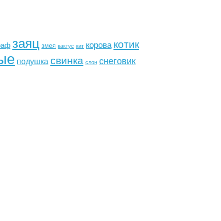
заяц
котик
корова
раф
змея
кактус
кит
ые
свинка
снеговик
подушка
слон