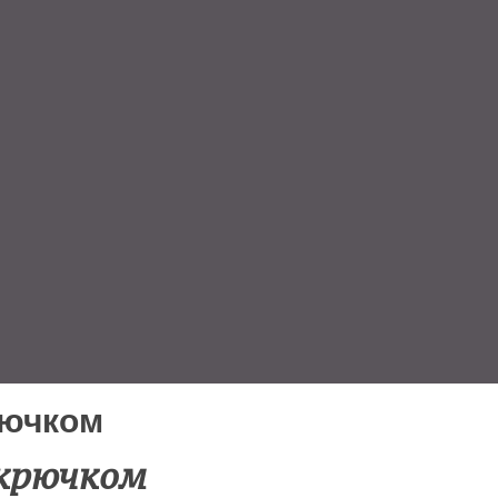
рючком
 крючком