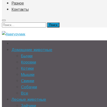
Разное
Контакты
Найти:
Домашние животные
Бычки
Коровки
Котики
Мышки
Свинки
Собачки
Все
Лесные животные
Зайчики