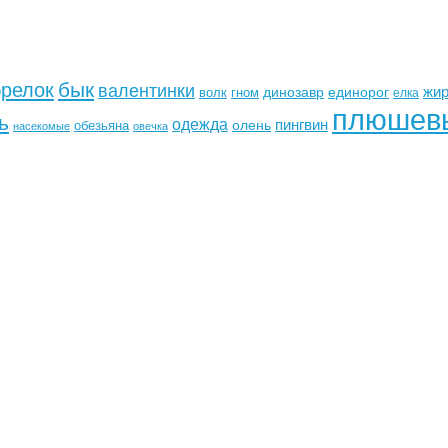
бык
брелок
валентинки
жи
динозавр
единорог
волк
гном
елка
плюшев
ь
одежда
пингвин
олень
обезьяна
насекомые
овечка