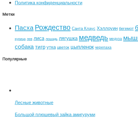
Политика конфиденциальности
Метки
Рождество
Пасха
Хэллоуин
Санта Клаус
бегемот
медведь
мыш
лиса
лягушка
медуза
курица
лев
лошадь
собака
тигр
цыпленок
утка
цветок
черепаха
Популярные
Лесные животные
Большой плюшевый зайка амигуруми