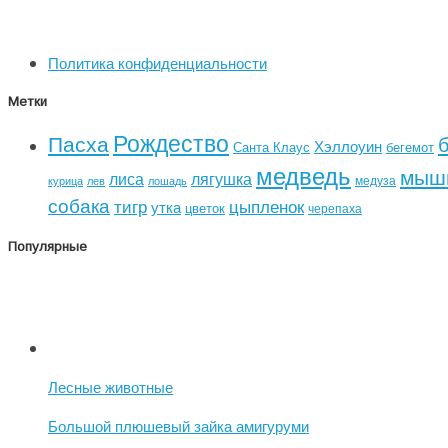
Политика конфиденциальности
Метки
Рождество
Пасха
Хэллоуин
Санта Клаус
бегемот
медведь
мыш
лиса
лягушка
медуза
курица
лев
лошадь
собака
тигр
цыпленок
утка
цветок
черепаха
Популярные
Лесные животные
Большой плюшевый зайка амигуруми