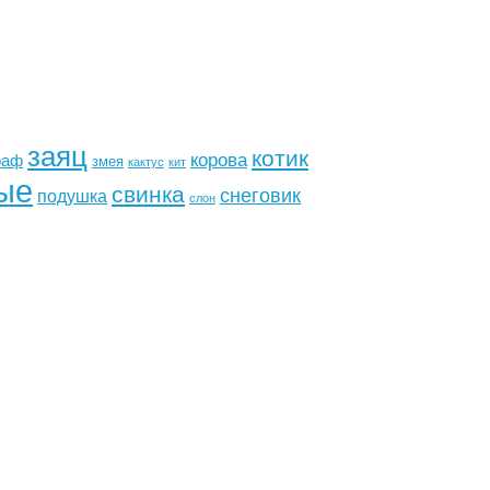
заяц
котик
корова
раф
змея
кактус
кит
ые
свинка
снеговик
подушка
слон