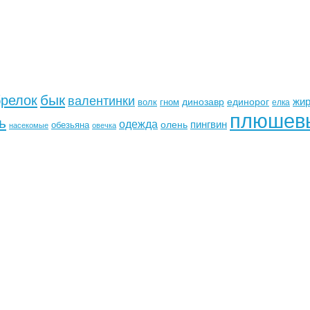
бык
брелок
валентинки
жи
динозавр
единорог
волк
гном
елка
плюшев
ь
одежда
пингвин
олень
обезьяна
насекомые
овечка