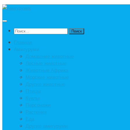
Под
записью
Найти:
Главная
Амигуруми
Домашние животные
Лесные животные
Животные Африка
Морские животные
Другие животные
Птицы
Куклы
Персонажи
Растения
Еда
Другие амигуруми