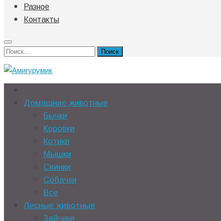
Разное
Контакты
Найти:
Домашние животные
Бычки
Коровки
Котики
Мышки
Свинки
Собачки
Все
Лесные животные
Зайчики