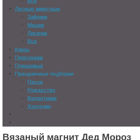
Все
Лесные животные
Зайчики
Мишки
Лисички
Все
Куклы
Персонажи
Плюшевые
Праздничные подборки
Пасха
Рождество
Валентинки
Хэллоуин
Вязаный магнит Дед Мороз