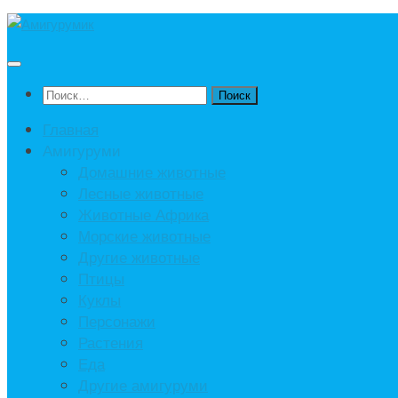
Под
записью
Найти:
Главная
Амигуруми
Домашние животные
Лесные животные
Животные Африка
Морские животные
Другие животные
Птицы
Куклы
Персонажи
Растения
Еда
Другие амигуруми