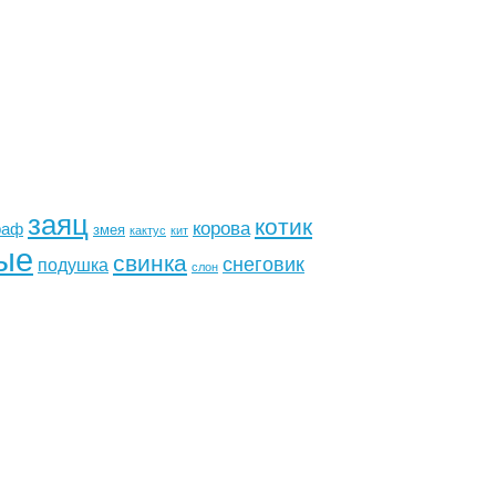
заяц
котик
корова
раф
змея
кактус
кит
ые
свинка
снеговик
подушка
слон