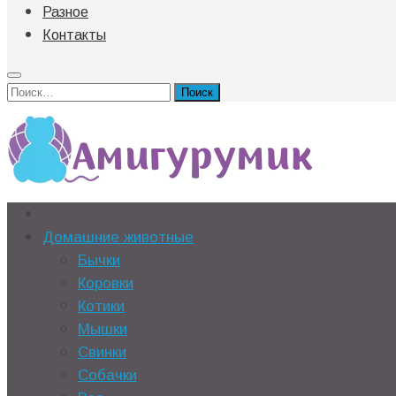
Разное
Контакты
Найти:
Домашние животные
Бычки
Коровки
Котики
Мышки
Свинки
Собачки