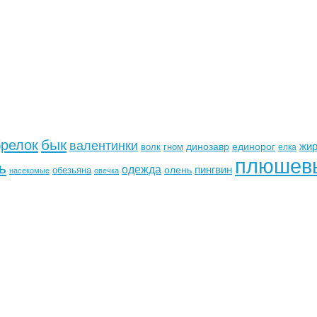
бык
брелок
валентинки
жи
динозавр
единорог
волк
гном
елка
плюшев
ь
одежда
пингвин
олень
обезьяна
насекомые
овечка