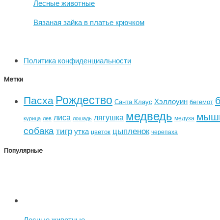
Лесные животные
Вязаная зайка в платье крючком
Политика конфиденциальности
Метки
Рождество
Пасха
Хэллоуин
Санта Клаус
бегемот
медведь
мыш
лиса
лягушка
медуза
курица
лев
лошадь
собака
тигр
цыпленок
утка
цветок
черепаха
Популярные
Лесные животные