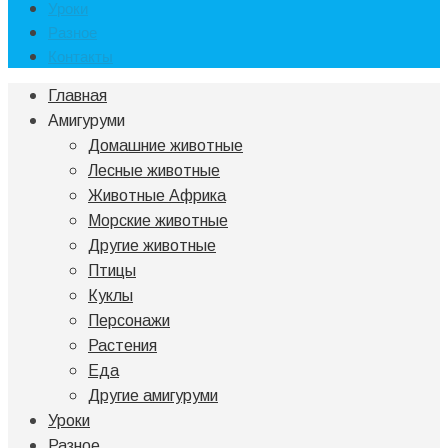
Уроки
Разное
Контакты
Главная
Амигуруми
Домашние животные
Лесные животные
Животные Африка
Морские животные
Другие животные
Птицы
Куклы
Персонажи
Растения
Еда
Другие амигуруми
Уроки
Разное