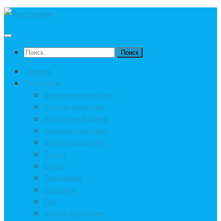
Под
записью
Найти:
Главная
Амигуруми
Домашние животные
Лесные животные
Животные Африка
Морские животные
Другие животные
Птицы
Куклы
Персонажи
Растения
Еда
Другие амигуруми