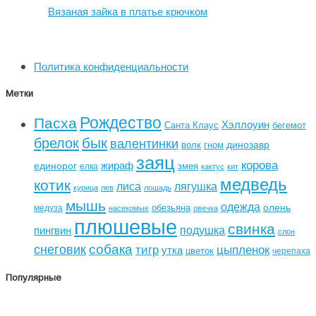
Вязаная зайка в платье крючком
Политика конфиденциальности
Метки
Рождество
Пасха
Хэллоуин
Санта Клаус
бегемот
бык
брелок
валентинки
динозавр
волк
гном
заяц
корова
жираф
единорог
змея
елка
кактус
кит
медведь
котик
лиса
лягушка
курица
лев
лошадь
мышь
одежда
олень
обезьяна
медуза
насекомые
овечка
плюшевые
свинка
подушка
пингвин
слон
собака
снеговик
тигр
цыпленок
утка
цветок
черепаха
Популярные