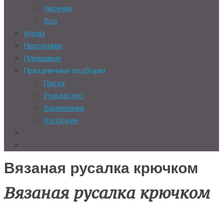
Лисички
Все
Куклы
Персонажи
Плюшевые
Праздничные подборки
Пасха
Рождество
Валентинки
Хэллоуин
Вязаная русалка крючком
Вязаная русалка крючком