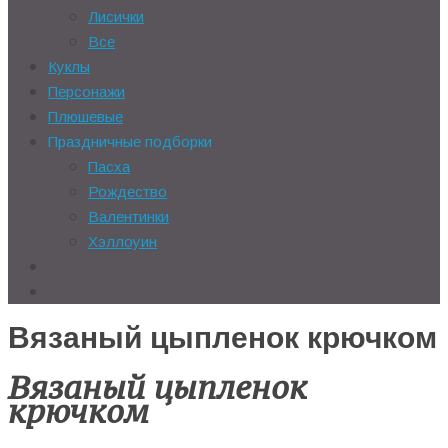
Лисички
Все
Куклы
Персонажи
Плюшевые
Праздничные подборки
Пасха
Рождество
Валентинки
Хэллоуин
Вязаный цыпленок крючком
Вязаный цыпленок
крючком