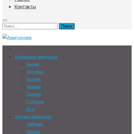
Контакты
Найти:
Домашние животные
Бычки
Коровки
Котики
Мышки
Свинки
Собачки
Все
Лесные животные
Зайчики
Мишки