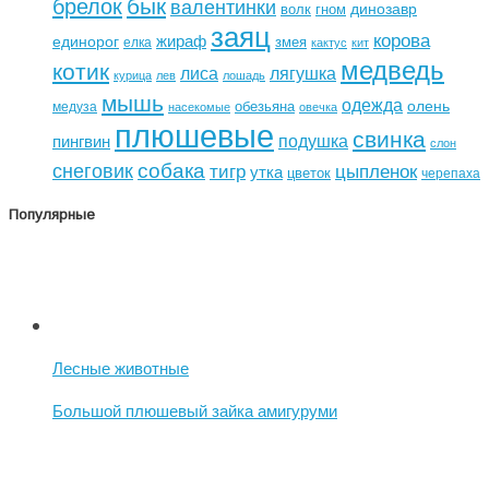
бык
брелок
валентинки
динозавр
волк
гном
заяц
корова
жираф
единорог
змея
елка
кактус
кит
медведь
котик
лиса
лягушка
курица
лев
лошадь
мышь
одежда
олень
обезьяна
медуза
насекомые
овечка
плюшевые
свинка
подушка
пингвин
слон
собака
снеговик
тигр
цыпленок
утка
цветок
черепаха
Популярные
Лесные животные
Большой плюшевый зайка амигуруми