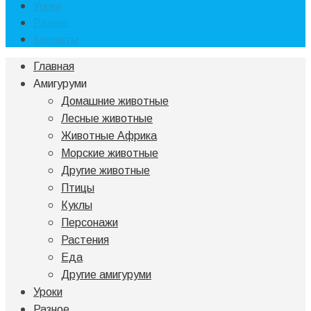
Уроки
Разное
Контакты
Главная
Амигуруми
Домашние животные
Лесные животные
Животные Африка
Морские животные
Другие животные
Птицы
Куклы
Персонажи
Растения
Еда
Другие амигуруми
Уроки
Разное