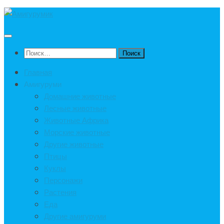
Под
записью
Найти:
Главная
Амигуруми
Домашние животные
Лесные животные
Животные Африка
Морские животные
Другие животные
Птицы
Куклы
Персонажи
Растения
Еда
Другие амигуруми