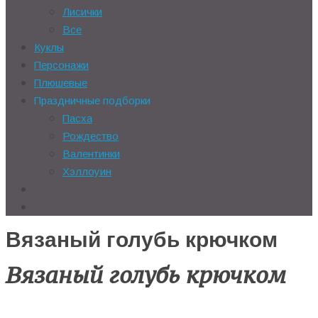
Лисички
Все
Куклы
Персонажи
Плюшевые
Праздничные подборки
Пасха
Рождество
Валентинки
Хэллоуин
Вязаный голубь крючком
Вязаный голубь крючком