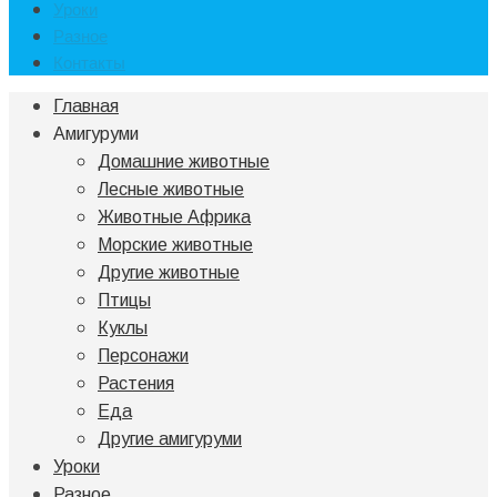
Уроки
Разное
Контакты
Главная
Амигуруми
Домашние животные
Лесные животные
Животные Африка
Морские животные
Другие животные
Птицы
Куклы
Персонажи
Растения
Еда
Другие амигуруми
Уроки
Разное