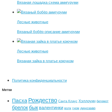
Вязаная лошадка схема амигуруми
Лесные животные
Вязаный бобёр описание амигуруми
Лесные животные
Вязаная зайка в платье крючком
Политика конфиденциальности
Метки
Рождество
Пасха
Хэллоуин
Санта Клаус
бегемот
бык
брелок
валентинки
динозавр
волк
гном