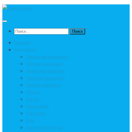
Под
записью
Найти:
Главная
Амигуруми
Домашние животные
Лесные животные
Животные Африка
Морские животные
Другие животные
Птицы
Куклы
Персонажи
Растения
Еда
Другие амигуруми