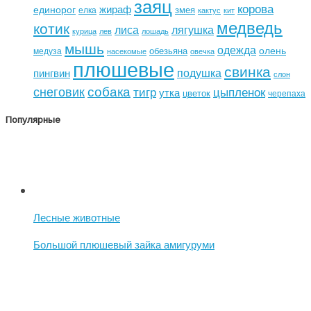
заяц
корова
жираф
единорог
змея
елка
кактус
кит
медведь
котик
лиса
лягушка
курица
лев
лошадь
мышь
одежда
олень
обезьяна
медуза
насекомые
овечка
плюшевые
свинка
подушка
пингвин
слон
собака
снеговик
тигр
цыпленок
утка
цветок
черепаха
Популярные
Лесные животные
Большой плюшевый зайка амигуруми