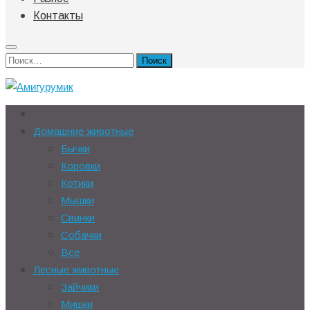
Контакты
Найти:
Домашние животные
Бычки
Коровки
Котики
Мышки
Свинки
Собачки
Все
Лесные животные
Зайчики
Мишки