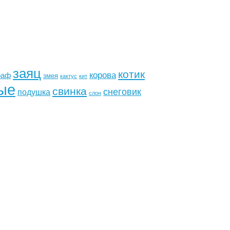
заяц
котик
корова
раф
змея
кактус
кит
ые
свинка
снеговик
подушка
слон