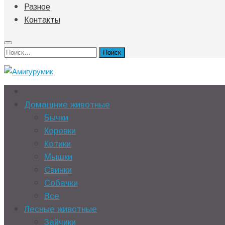
Разное
Контакты
Найти:
Домашние животные
Бычки
Коровки
Котики
Мышки
Свинки
Собачки
Все
Лесные животные
Зайчики