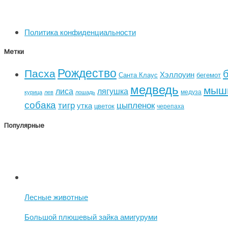
Политика конфиденциальности
Метки
Рождество
Пасха
Хэллоуин
Санта Клаус
бегемот
медведь
мыш
лиса
лягушка
медуза
курица
лев
лошадь
собака
тигр
цыпленок
утка
цветок
черепаха
Популярные
Лесные животные
Большой плюшевый зайка амигуруми