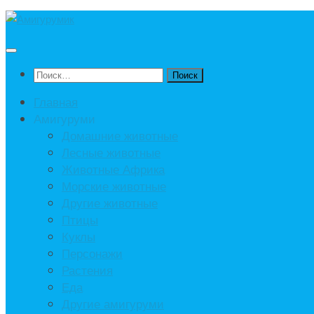
Под
записью
Найти:
Главная
Амигуруми
Домашние животные
Лесные животные
Животные Африка
Морские животные
Другие животные
Птицы
Куклы
Персонажи
Растения
Еда
Другие амигуруми