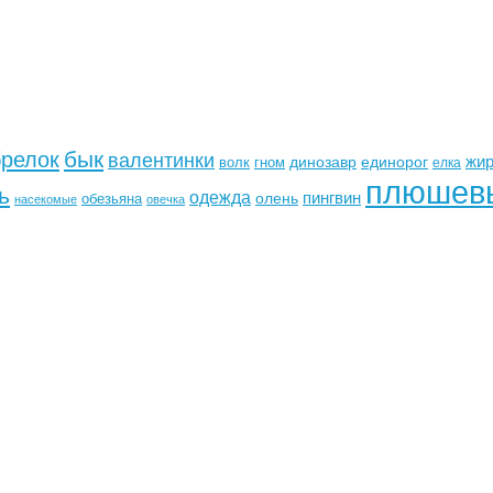
бык
брелок
валентинки
жи
динозавр
единорог
волк
гном
елка
плюшев
ь
одежда
пингвин
олень
обезьяна
насекомые
овечка