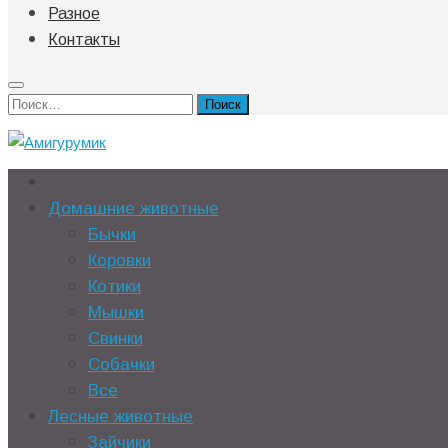
Разное
Контакты
Найти:
Домашние животные
Бычки
Коровки
Котики
Мышки
Свинки
Собачки
Все
Лесные животные
Зайчики