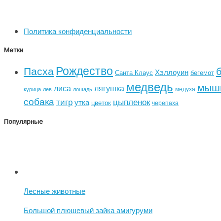
Политика конфиденциальности
Метки
Рождество
Пасха
Хэллоуин
Санта Клаус
бегемот
медведь
мыш
лиса
лягушка
медуза
курица
лев
лошадь
собака
тигр
цыпленок
утка
цветок
черепаха
Популярные
Лесные животные
Большой плюшевый зайка амигуруми