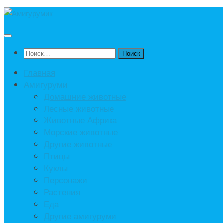
Под
записью
Найти:
Главная
Амигуруми
Домашние животные
Лесные животные
Животные Африка
Морские животные
Другие животные
Птицы
Куклы
Персонажи
Растения
Еда
Другие амигуруми