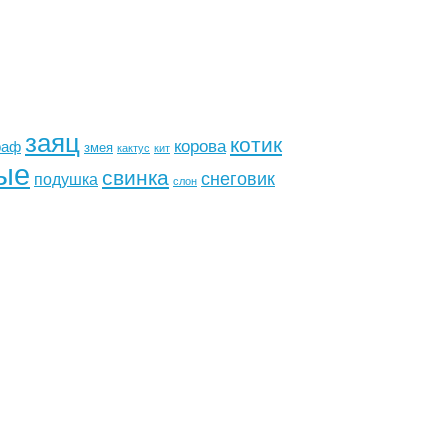
заяц
котик
корова
раф
змея
кактус
кит
ые
свинка
снеговик
подушка
слон