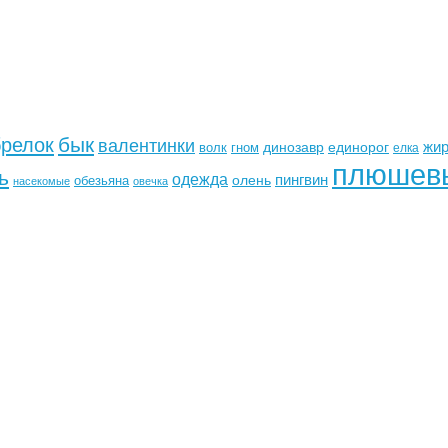
бык
брелок
валентинки
жи
динозавр
единорог
волк
гном
елка
плюшев
ь
одежда
пингвин
олень
обезьяна
насекомые
овечка