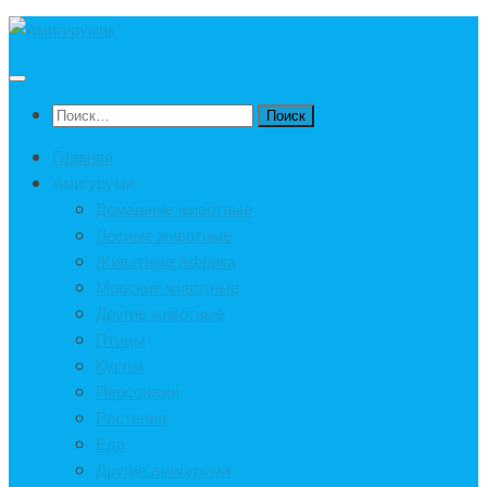
Под
записью
Найти:
Главная
Амигуруми
Домашние животные
Лесные животные
Животные Африка
Морские животные
Другие животные
Птицы
Куклы
Персонажи
Растения
Еда
Другие амигуруми