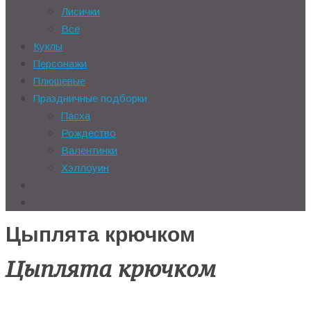
Лисички
Все
Куклы
Персонажи
Плюшевые
Праздничные подборки
Пасха
Рождество
Валентинки
Хэллоуин
Цыплята крючком
Цыплята крючком