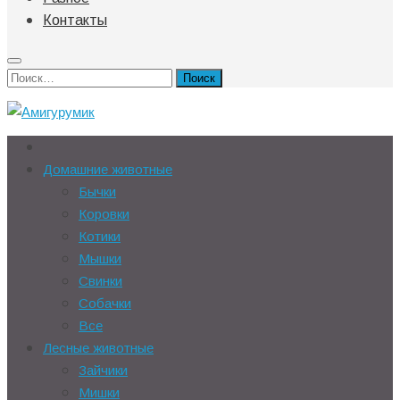
Контакты
Найти:
Домашние животные
Бычки
Коровки
Котики
Мышки
Свинки
Собачки
Все
Лесные животные
Зайчики
Мишки