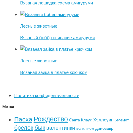
Вязаная лошадка схема амигуруми
Лесные животные
Вязаный бобёр описание амигуруми
Лесные животные
Вязаная зайка в платье крючком
Политика конфиденциальности
Метки
Рождество
Пасха
Хэллоуин
Санта Клаус
бегемот
бык
брелок
валентинки
динозавр
волк
гном