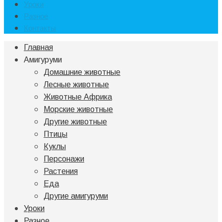
Уроки
Разное
Контакты
Главная
Амигуруми
Домашние животные
Лесные животные
Животные Африка
Морские животные
Другие животные
Птицы
Куклы
Персонажи
Растения
Еда
Другие амигуруми
Уроки
Разное