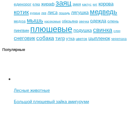
заяц
корова
жираф
единорог
змея
елка
кактус
кит
медведь
котик
лиса
лягушка
курица
лев
лошадь
мышь
одежда
олень
обезьяна
медуза
насекомые
овечка
плюшевые
свинка
подушка
пингвин
слон
собака
снеговик
тигр
цыпленок
утка
цветок
черепаха
Популярные
Лесные животные
Большой плюшевый зайка амигуруми