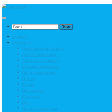
Под
записью
Найти:
Главная
Амигуруми
Домашние животные
Лесные животные
Животные Африка
Морские животные
Другие животные
Птицы
Куклы
Персонажи
Растения
Еда
Другие амигуруми