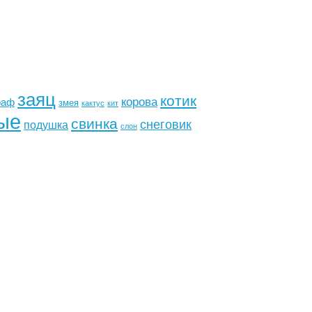
заяц
котик
корова
раф
змея
кактус
кит
ые
свинка
снеговик
подушка
слон