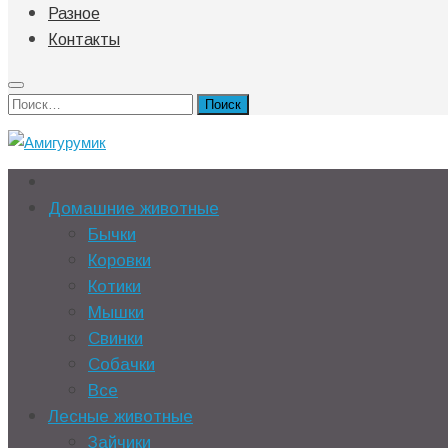
Разное
Контакты
Найти:
Домашние животные
Бычки
Коровки
Котики
Мышки
Свинки
Собачки
Все
Лесные животные
Зайчики