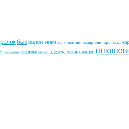
бык
брелок
валентинки
жи
динозавр
единорог
волк
гном
елка
плюшев
ь
одежда
пингвин
олень
обезьяна
насекомые
овечка