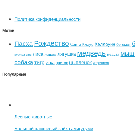
Политика конфиденциальности
Метки
Рождество
Пасха
Хэллоуин
Санта Клаус
бегемот
медведь
мыш
лиса
лягушка
медуза
курица
лев
лошадь
собака
тигр
цыпленок
утка
цветок
черепаха
Популярные
Лесные животные
Большой плюшевый зайка амигуруми